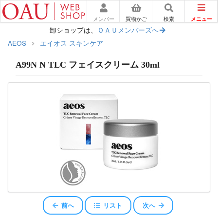
メニュー
メンバー
買物かご
検索
卸ショップは、
ＯＡＵメンバーズへ
AEOS
エイオス スキンケア
A99N N TLC フェイスクリーム 30ml
前へ
リスト
次へ