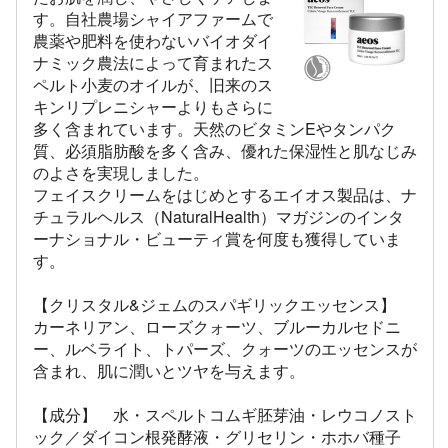
す。自社農場シャイアファームで
農薬や肥料を使わないバイオダイ
ナミック農法によって育まれたス
ペルト小麦のオイルが、旧来のス
キンリプレニシャーよりもさらに
多く含まれています。天然のビタミンEやタンパク
質、必須脂肪酸を多く含み、優れた保湿性と肌なじみ
のよさを実現しました。
フェイスクリームをはじめとするエイオス製品は、ナ
チュラルヘルス（NaturalHealth）マガジンのインタ
ーナショナル・ビューティ賞を何度も獲得していま
す。
【クリスタル&ジェムのスパギリックエッセンス】
カーネリアン、ローズクォーツ、ブルーカルセドニ
ー、ルベライト、トパーズ、クォーツのエッセンスが
含まれ、肌に潤いとツヤを与えます。
【成分】 水・スペルトコムギ胚芽油・レウコノスト
ック／ダイコン根発酵液・グリセリン・ホホバ種子