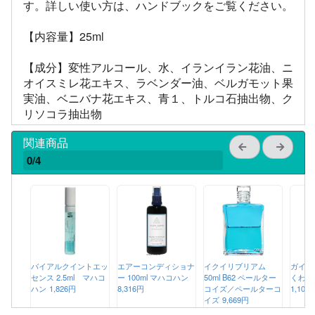
す。詳しい使い方は、ハンドブックをご覧ください。
【内容量】25ml
【成分】変性アルコール、水、イランイラン花油、ニ
オイスミレ花エキス、ラベンダー油、ベルガモット果
実油、ベニバナ花エキス、青１、トルコ石抽出物、ク
リソコラ抽出物
関連商品
0/4
バイアルクイントエッ
エアーコンディショナ
イクイリブリアム
ガイド
センス 2.5ml マハコ
ー 100ml マハコハン
50ml B62 ペールター
くわか
ハン
1,826円
8,316円
コイズ／ペールターコ
1,100
イズ
9,669円