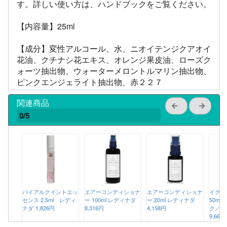
す。詳しい使い方は、ハンドブックをご覧ください。
【内容量】25ml
【成分】変性アルコール、水、ニオイテンジクアオイ
花油、クチナシ花エキス、オレンジ果皮油、ローズク
ォーツ抽出物、ウォーターメロントルマリン抽出物、
ピンクエンジェライト抽出物、赤２２７
関連商品
0/5
バイアルクイントエッ
エアーコンディショナ
エアーコンディショナ
イクイ
センス 2.5ml レディ
ー 100ml レディナダ
ー 20ml レディナダ
50ml
ナダ
1,826円
8,316円
4,158円
ク／ペ
9,669