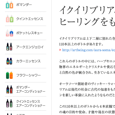
http://aura-soma.jp/online-shop/a
クイントエッセンス
これらのボトルの中には、ハーブ
鉱物界のエネルギーと自然の色が
ポケットレスキュー
オーラソーマ創始者のヴィッキー
アークエンジェロイ
すものであり、古いワインを新し
この110本以上のボトルから４
カラーエッセンス
の方向性を見ていくことができま
ラソーマは魂の鏡」と表現し、こ
フラワーシャワー
箱と呼んでいます。
ポマンダーエアコンディショナー
そのようにして選んだボトルは、
れ、バランスを回復することを助
クイントエッセンスエアコンディショナー
このように、イクイリブリアムは
し、自身の内面の魂をケアするた
大天使エアコンディショナー