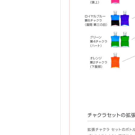
細なエネルギー〔オーラ）を含む
第2 B026
第5 B002
第6～7 B020
第6～7 B001
第4 B003
第3 B004
第1 B005
レッド 第1チャクラ （生殖器のあ
オレンジ 第2チャクラ （下腹部）
イエロー 第3チャクラ （太陽神経
グリーン 第4チャクラ （ハート）
ブルー 第5チャクラ （のど）
ロイヤルブルー 第6チャクラ （眉
第6〜7 チャクラ
バイオレット 第7チャクラ （頭頂
マゼンタ 第8チャクラ （頭上）