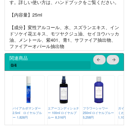
す。詳しい使い方は、ハンドブックをご覧ください。
【内容量】25ml
【成分】変性アルコール、水、スズランエキス、イン
ドソケイ花エキス、モツヤクジュ油、セイヨウハッカ
油、メントール、紫401、青1、サファイア抽出物、
ファイアーオパール抽出物
関連商品
0/4
バイアルポマンダー
エアーコンディショナ
フラワーシャワー
ガイド
2.5ml ロイヤルブル
ー 100ml ロイヤルブ
250ml ロイヤルブルー
くわか
ー
1,826円
ルー
8,316円
5,258円
1,100