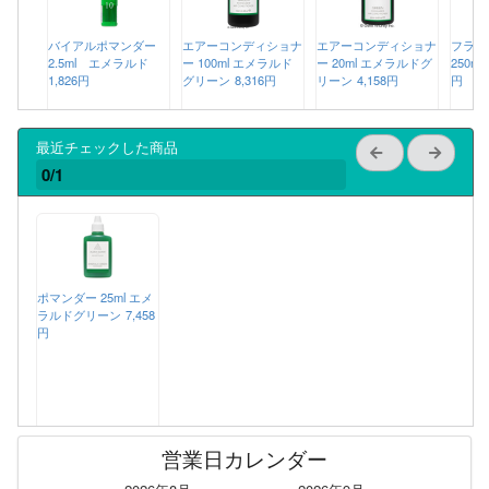
バイアルポマンダー
エアーコンディショナ
エアーコンディショナ
フラワ
2.5ml エメラルド
ー 100ml エメラルド
ー 20ml エメラルドグ
250m
1,826円
グリーン
8,316円
リーン
4,158円
円
最近チェックした商品
0/1
ポマンダー 25ml エメ
ラルドグリーン
7,458
円
営業日カレンダー