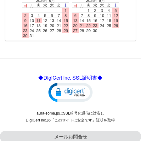
2026年8月
2026年9月
日
月
火
水
木
金
土
日
月
火
水
木
金
土
1
1
2
3
4
5
2
3
4
5
6
7
8
6
7
8
9
10
11
12
9
10
11
12
13
14
15
13
14
15
16
17
18
19
16
17
18
19
20
21
22
20
21
22
23
24
25
26
23
24
25
26
27
28
29
27
28
29
30
30
31
◆DigiCert Inc. SSL証明書◆
aura-soma.jpはSSL暗号化通信に対応し
DigiCert Inc.の「このサイトは安全です」証明を取得
メールお問合せ