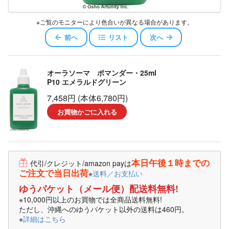
※ご覧のモニターにより色合いが異なる場合があります。
前へ
リスト
次へ
オーラソーマ ポマンダー・25ml
P10 エメラルドグリーン
7,458円 (本体6,780円)
お買物かごに入れる
本日午後１時までの
代引/クレジット/amazon payは
ご注文で当日出荷
※
送料／お支払い
ゆうパケット（メール便）配送料無料!
※10,000円以上のお買物では全商品送料無料!
ただし、沖縄へのゆうパケット以外の送料は460円。
※
詳細はこちら