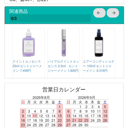
関連商品
0/3
クイントエッセンス
バイアルクイントエッ
エアーコンディショナ
25ml セントジャーメ
センス 2.5ml セント
ー 100ml セントジャ
イン
7,458円
ジャーメイン
1,826円
ーメイン
8,316円
営業日カレンダー
2026年8月
2026年9月
日
月
火
水
木
金
土
日
月
火
水
木
金
土
1
1
2
3
4
5
2
3
4
5
6
7
8
6
7
8
9
10
11
12
9
10
11
12
13
14
15
13
14
15
16
17
18
19
16
17
18
19
20
21
22
20
21
22
23
24
25
26
23
24
25
26
27
28
29
27
28
29
30