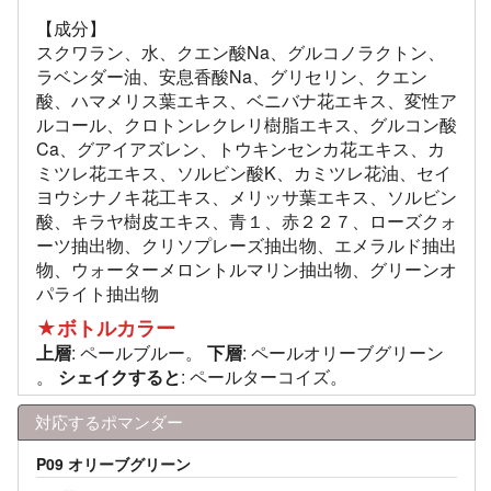
【成分】
スクワラン、水、クエン酸Na、グルコノラクトン、
ラベンダー油、安息香酸Na、グリセリン、クエン
酸、ハマメリス葉エキス、ベニバナ花エキス、変性ア
ルコール、クロトンレクレリ樹脂エキス、グルコン酸
Ca、グアイアズレン、トウキンセンカ花エキス、カ
ミツレ花エキス、ソルビン酸K、カミツレ花油、セイ
ヨウシナノキ花工キス、メリッサ葉エキス、ソルビン
酸、キラヤ樹皮エキス、青１、赤２２７、ローズクォ
ーツ抽出物、クリソプレーズ抽出物、エメラルド抽出
物、ウォーターメロントルマリン抽出物、グリーンオ
パライト抽出物
★ボトルカラー
上層
: ペールブルー。
下層
: ペールオリーブグリーン
。
シェイクすると
: ペールターコイズ。
対応するポマンダー
P09 オリーブグリーン