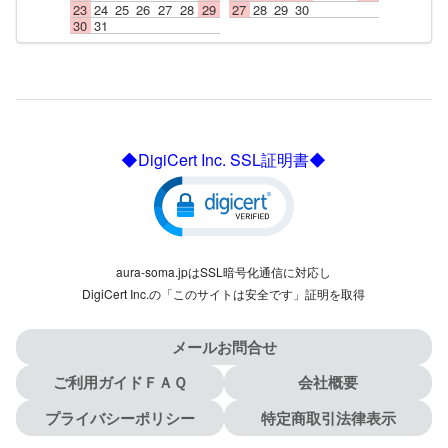
23
24
25
26
27
28
29
27
28
29
30
30
31
◆DigiCert Inc. SSL証明書◆
aura-soma.jpはSSL暗号化通信に対応し
DigiCert Inc.の「このサイトは安全です」証明を取得
メールお問合せ
ご利用ガイドＦＡＱ
会社概要
プライバシーポリシー
特定商取引法律表示