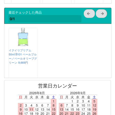
最近チェックした商品
0/1
イクイリブリアム
50ml B101 ペールブル
ー／ペールオリーブグ
リーン
9,669円
営業日カレンダー
2026年8月
2026年9月
日
月
火
水
木
金
土
日
月
火
水
木
金
土
1
1
2
3
4
5
2
3
4
5
6
7
8
6
7
8
9
10
11
12
9
10
11
12
13
14
15
13
14
15
16
17
18
19
16
17
18
19
20
21
22
20
21
22
23
24
25
26