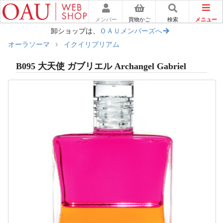
メニュー
メンバー
買物かご
検索
卸ショップは、
ＯＡＵメンバーズへ
オーラソーマ
イクイリブリアム
B095 大天使 ガブリエル Archangel Gabriel