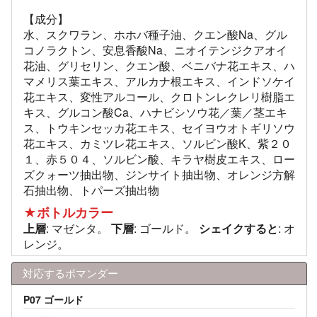
【成分】
水、スクワラン、ホホバ種子油、クエン酸Na、グル
コノラクトン、安息香酸Na、ニオイテンジクアオイ
花油、グリセリン、クエン酸、ベニバナ花エキス、ハ
マメリス葉エキス、アルカナ根エキス、インドソケイ
花エキス、変性アルコール、クロトンレクレリ樹脂エ
キス、グルコン酸Ca、ハナビシソウ花／葉／茎エキ
ス、トウキンセッカ花エキス、セイヨウオトギリソウ
花エキス、カミツレ花エキス、ソルビン酸K、紫２０
１、赤５０４、ソルビン酸、キラヤ樹皮エキス、ロー
ズクォーツ抽出物、ジンサイト抽出物、オレンジ方解
石抽出物、トパーズ抽出物
★ボトルカラー
上層
: マゼンタ。
下層
: ゴールド。
シェイクすると
: オ
レンジ。
対応するポマンダー
P07 ゴールド