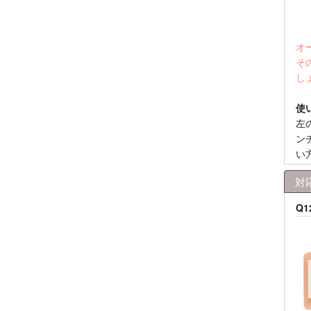
オ
そ
し
使
左
ン
い
対
Q