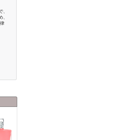
で、
め、
律