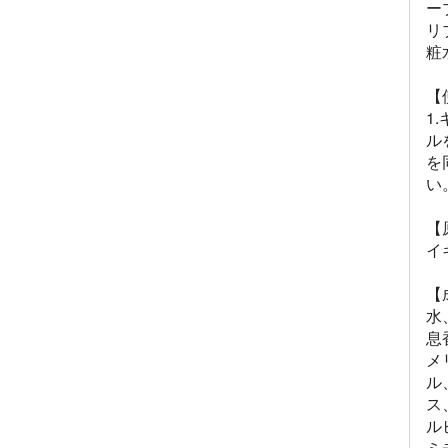
ー
リ
粧
【
1
ル
を
い
【
イ
【
水
息
メ
ル
ス
ル
ミ