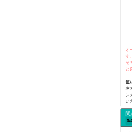
オ
す
そ
と
使
左
ン
い
関
0/