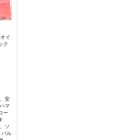
.オイ
ック
、安
ハマ
コー
キ
、ソ
、パル
物、