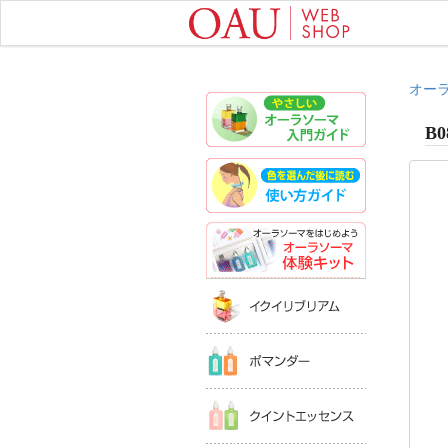
オー
やさしいオ
B0
色を選んだ
オーラソー
イクイリブ
ポマンダー
クイントエ