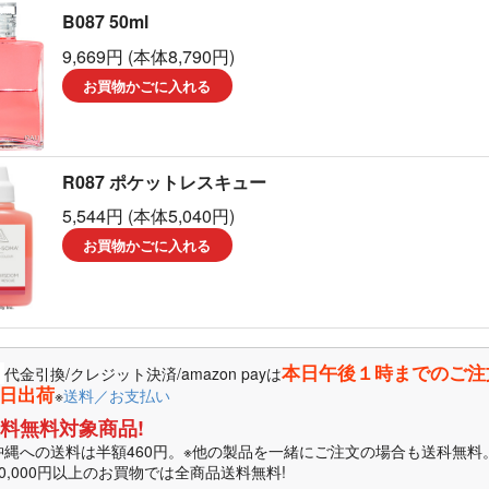
B087 50ml
ーラソーマ製品
9,669円 (本体8,790円)
マ書籍
お買物かごに入れる
R087 ポケットレスキュー
5,544円 (本体5,040円)
お買物かごに入れる
本日午後１時までのご注
代金引換/クレジット決済/amazon payは
日出荷
※
送料／お支払い
料無料対象商品!
沖縄への送料は半額460円。※他の製品を一緒にご注文の場合も送科無料
10,000円以上のお買物では全商品送料無料!