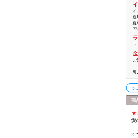
イ
イ
夏
夏
2
ラ
ラ
金
ご
毎
シ
商
★
愛
オ