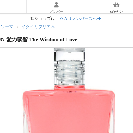
メンバー
買物かご
卸ショップは、
ＯＡＵメンバーズへ
ラソーマ
イクイリブリアム
ーラソーマ入門ガイド
87 愛の叡智 The Wisdom of Love
あとに読む｜使い方ガイド
マ体験キット
リアム
ッセンス