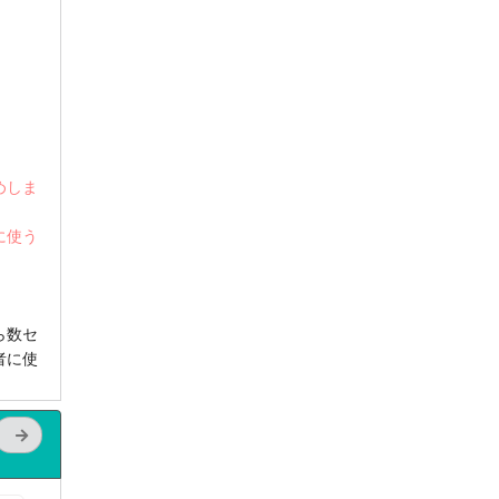
めしま
に使う
ら数セ
者に使