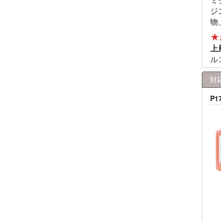
ジ
物
★
上
ル
対
P