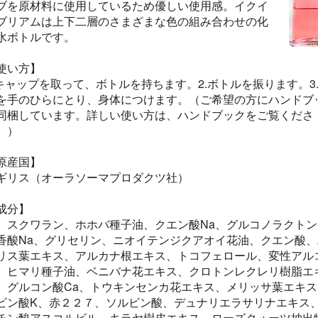
ブを原材料に使用しているため優しい使用感。イクイ
ブリアムは上下二層のさまざまな色の組み合わせの化
水ボトルです。
使い方】
.キャップを取って、ボトルを持ちます。2.ボトルを振ります。3
を手のひらにとり、身体につけます。（ご希望の方にハンドブ
同梱しています。詳しい使い方は、ハンドブックをご覧くださ
。）
原産国】
ギリス（オーラソーマプロダクツ社）
成分】
、スクワラン、ホホバ種子油、クエン酸Na、グルコノラクトン
香酸Na、グリセリン、ニオイテンジクアオイ花油、クエン酸、
リス葉エキス、アルカナ根エキス、トコフェロール、変性アル
、ヒマリ種子油、ベニバナ花エキス、クロトンレクレリ樹脂エ
、グルコン酸Ca、トウキンセンカ花エキス、メリッサ葉エキス
ビン酸K、赤２２７、ソルビン酸、デュナリエラサリナエキス
チン酸アスコルビル、キラヤ樹皮エキス、ローズクォーツ抽出