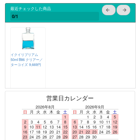
最近チェックした商品
0/1
イクイリブリアム
50ml B86 クリアー／
ターコイズ
9,669円
営業日カレンダー
2026年8月
2026年9月
日
月
火
水
木
金
土
日
月
火
水
木
金
土
1
1
2
3
4
5
2
3
4
5
6
7
8
6
7
8
9
10
11
12
9
10
11
12
13
14
15
13
14
15
16
17
18
19
16
17
18
19
20
21
22
20
21
22
23
24
25
26
23
24
25
26
27
28
29
27
28
29
30