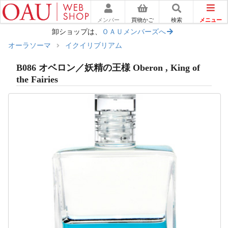
メニュー
メンバー
買物かご
検索
卸ショップは、
ＯＡＵメンバーズへ
オーラソーマ
イクイリブリアム
B086 オベロン／妖精の王様 Oberon , King of
the Fairies