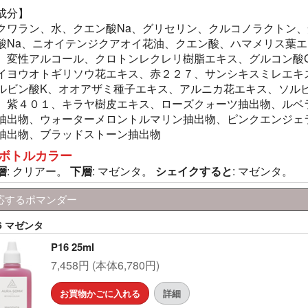
成分】
クワラン、水、クエン酸Na、グリセリン、クルコノラクトン、
酸Na、ニオイテンジクアオイ花油、クエン酸、ハマメリス葉エ
、変性アルコール、クロトンレクレリ樹脂エキス、グルコン酸C
イヨウオトギリソウ花エキス、赤２２７、サンシキスミレエキ
ルビン酸K、オオアザミ種子エキス、アルニカ花エキス、ソル
、紫４０１、キラヤ樹皮エキス、ローズクォーツ抽出物、ルベ
抽出物、ウォーターメロントルマリン抽出物、ピンクエンジェ
抽出物、ブラッドストーン抽出物
ボトルカラー
層
: クリアー。
下層
: マゼンタ。
シェイクすると
: マゼンタ。
応するポマンダー
6 マゼンタ
P16 25ml
7,458円 (本体6,780円)
お買物かごに入れる
詳細