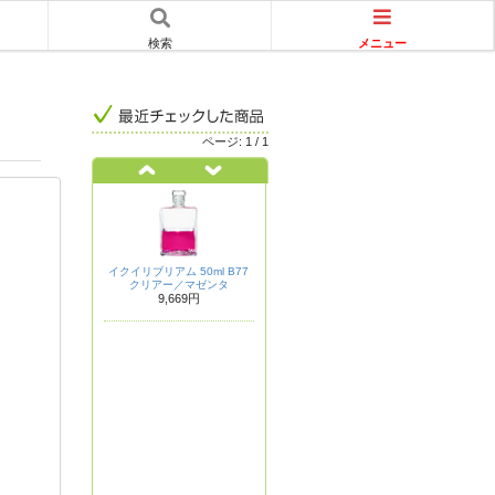
メニュー
検索
ページ:
1
/
1
イクイリブリアム 50ml B77
クリアー／マゼンタ
9,669円