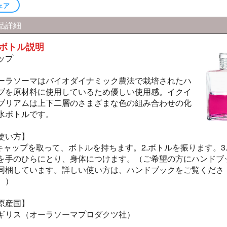
ェア
品詳細
ボトル説明
ップ
ーラソーマはバイオダイナミック農法で栽培されたハ
ブを原材料に使用しているため優しい使用感。イクイ
ブリアムは上下二層のさまざまな色の組み合わせの化
水ボトルです。
使い方】
.キャップを取って、ボトルを持ちます。2.ボトルを振ります。3
を手のひらにとり、身体につけます。（ご希望の方にハンドブ
同梱しています。詳しい使い方は、ハンドブックをご覧くださ
。）
原産国】
ギリス（オーラソーマプロダクツ社）