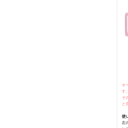
オ
す
そ
と
使
左