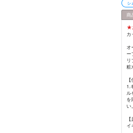
シ
商
★
カ
オ
ー
リ
粧
【
1
ル
を
い
【
イ