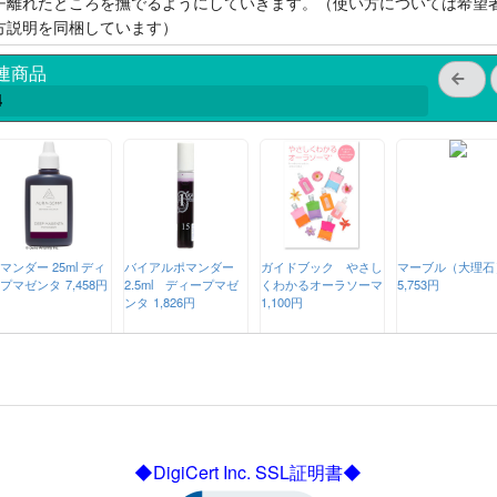
チ離れたところを撫でるようにしていきます。（使い方については希望
方説明を同梱しています）
連商品
4
マンダー 25ml ディ
バイアルポマンダー
ガイドブック やさし
マーブル（大理石
プマゼンタ
7,458円
2.5ml ディープマゼ
くわかるオーラソーマ
5,753円
ンタ
1,826円
1,100円
◆DigiCert Inc. SSL証明書◆