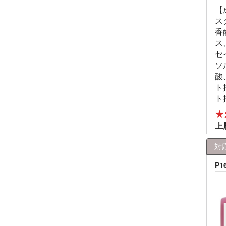
【
ス
香
ス
セ
ソ
酸
ト
ト
★
上
対
P1