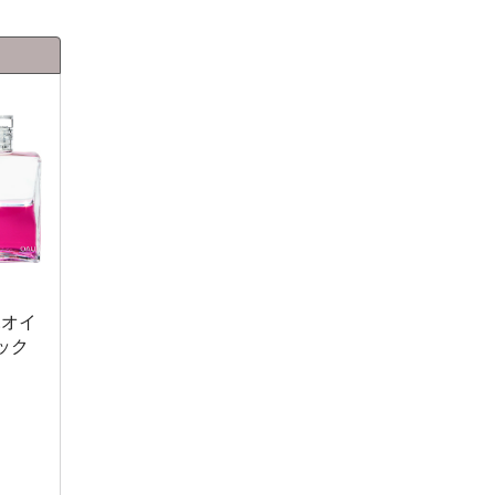
.オイ
ック