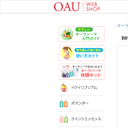
オー
やさしいオ
B0
色を選んだ
オーラソー
イクイリブ
ポマンダー
クイントエ