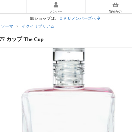
メンバー
買物かご
卸ショップは、
ＯＡＵメンバーズへ
ラソーマ
イクイリブリアム
ーラソーマ入門ガイド
77 カップ The Cup
あとに読む｜使い方ガイド
マ体験キット
リアム
ッセンス