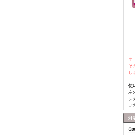
オ
そ
し
使
左
ン
い
対
Q