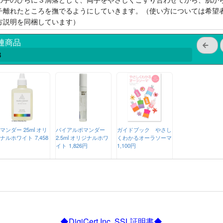
チ離れたところを撫でるようにしていきます。（使い方については希望
方説明を同梱しています）
連商品
3
マンダー 25ml オリ
バイアルポマンダー
ガイドブック やさし
ナルホワイト
7,458
2.5ml オリジナルホワ
くわかるオーラソーマ
イト
1,826円
1,100円
◆DigiCert Inc. SSL証明書◆