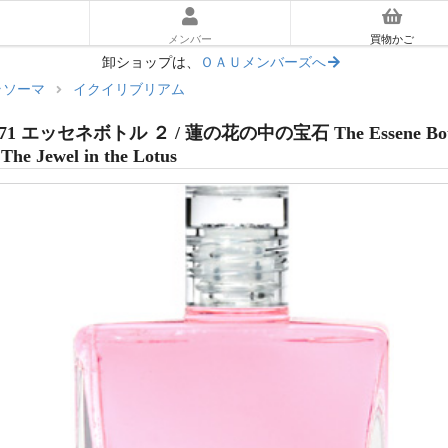
メンバー
買物かご
卸ショップは、
ＯＡＵメンバーズへ
ラソーマ
イクイリブリアム
ーラソーマ入門ガイド
71 エッセネボトル ２ / 蓮の花の中の宝石 The Essene Bot
 The Jewel in the Lotus
あとに読む｜使い方ガイド
マ体験キット
リアム
ッセンス