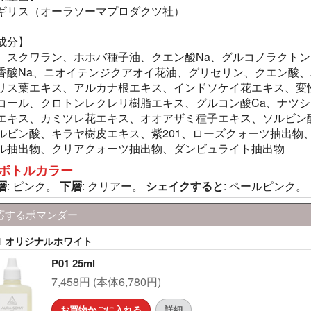
ギリス（オーラソーマプロダクツ社）
成分】
、スクワラン、ホホバ種子油、クエン酸Na、グルコノラクトン
香酸Na、ニオイテンジクアオイ花油、グリセリン、クエン酸、
リス葉エキス、アルカナ根エキス、インドソケイ花エキス、変
コール、クロトンレクレリ樹脂エキス、グルコン酸Ca、ナツシ
エキス、カミツレ花エキス、オオアザミ種子エキス、ソルビン
ルビン酸、キラヤ樹皮エキス、紫201、ローズクォーツ抽出物
ル抽出物、クリアクォーツ抽出物、ダンビュライト抽出物
ボトルカラー
層
: ピンク。
下層
: クリアー。
シェイクすると
: ペールピンク。
応するポマンダー
01 オリジナルホワイト
P01 25ml
7,458円 (本体6,780円)
お買物かごに入れる
詳細