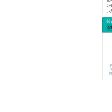
ン
い
関
0/
ポ
ジ
円