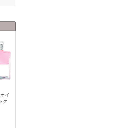
.オイ
ック