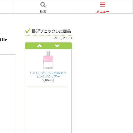
メニュー
検索
ページ:
1
/
1
tle
イクイリブリアム 50ml B71
ピンク／クリアー
9,669円