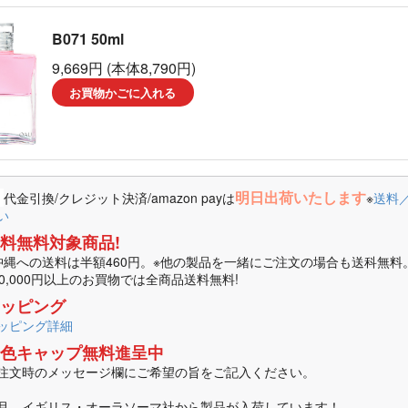
ーラソーマ製品
B071 50ml
マ書籍
9,669円 (本体8,790円)
お買物かごに入れる
明日出荷いたします
代金引換/クレジット決済/amazon payは
※
送料
い
料無料対象商品!
沖縄への送料は半額460円。※他の製品を一緒にご注文の場合も送科無料
10,000円以上のお買物では全商品送料無料!
ッピング
ッピング詳細
色キャップ無料進呈中
注文時のメッセージ欄にご希望の旨をご記入ください。
月、イギリス・オーラソーマ社から製品が入荷しています！