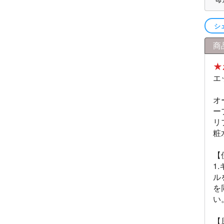
シ
商
★
エ
オ
ー
リ
粧
【
1
ル
を
い
【