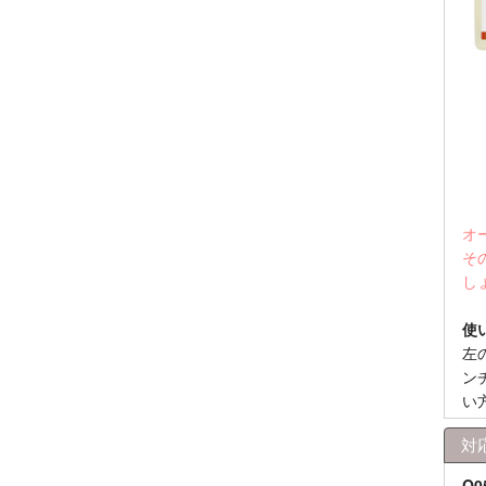
オ
そ
し
使
左
ン
い
対
Q