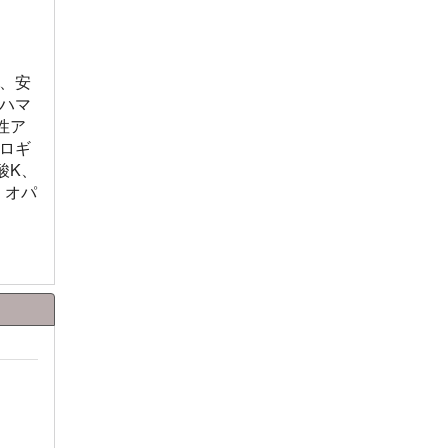
、安
ハマ
性ア
ロギ
酸K、
、オパ