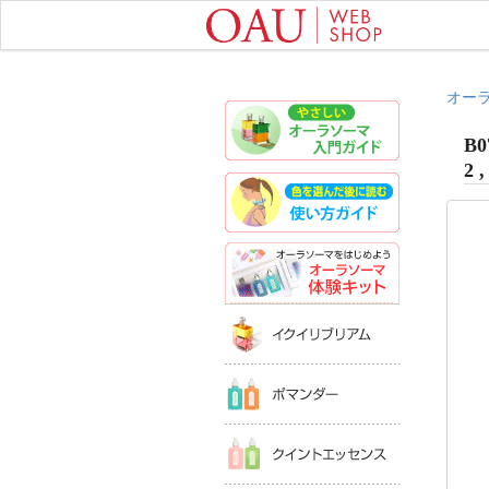
オー
やさしいオ
B0
2 ,
色を選んだ
オーラソー
イクイリブ
ポマンダー
クイントエ