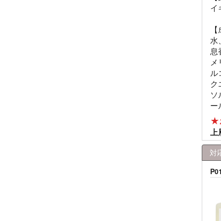
イ
【
水
息
メ
ル
ク
ソ
ー
★
上
対
P