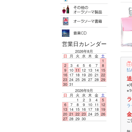
その他のオ
オーラソー
音楽ＣＤ
営業日カレンダー
2026年8月
日
月
火
水
木
金
土
1
2
3
4
5
6
7
8
払
9
10
11
12
13
14
15
16
17
18
19
20
21
22
送
23
24
25
26
27
28
29
30
31
※
※
2026年9月
日
月
火
水
木
金
土
ラ
1
2
3
4
5
6
7
8
9
10
11
12
ラ
13
14
15
16
17
18
19
金
20
21
22
23
24
25
26
27
28
29
30
ご
毎