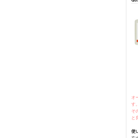
オ
す
そ
と
使
左