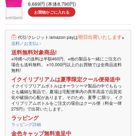
9,669円 (本体8,790円)
お買物かごに入れる
明日出荷いたします
代引/クレジット/amazon payは
※
送料／お支払い
送料無料対象商品!
※沖縄への送料は半額460円。※他の製品を一緒にご注文の
場合も送科無料。 ※10,000円以上のお買物では全商品送料
無料!
イクイリブリアムは夏季限定クール便発送中
イクイリブリアムボトルはオーラソーマ製品の中でももっ
とも繊細な製品で、夏場は宅配便車内の異常高温で品質劣
化や破損の心配があります。そのため、夏季 に限り、イク
イリブリアムボトルをご注文の場合はクール便（料金一律
275円）で出荷いたします。
ラッピング
ラッピング詳細
金色キャップ無料進呈中