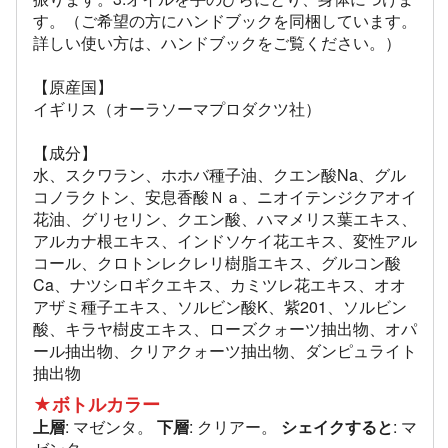
す。（ご希望の方にハンドブックを同梱しています。
詳しい使い方は、ハンドブックをご覧ください。）
【原産国】
イギリス（オーラソーマプロダクツ社）
【成分】
水、スクワラン、ホホバ種子油、クエン酸Na、グル
コノラクトン、安息香酸Ｎａ、ニオイテンジクアオイ
花油、グリセリン、クエン酸、ハマメリス葉エキス、
アルカナ根エキス、インドソケイ花エキス、変性アル
コール、クロトンレクレリ樹脂エキス、グルコン酸
Ca、ナツシロギクエキス、カミツレ花エキス、オオ
アザミ種子エキス、ソルビン酸K、紫201、ソルビン
酸、キラヤ樹皮エキス、ローズクォーツ抽出物、オパ
ール抽出物、クリアクォーツ抽出物、ダンピュライト
抽出物
★ボトルカラー
上層
: マゼンタ。
下層
: クリアー。
シェイクすると
: マ