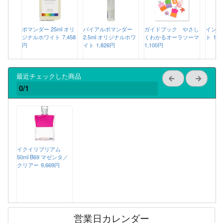
ポマンダー 25ml オリ
バイアルポマンダー
ガイドブック やさし
インカ
ジナルホワイト
7,458
2.5ml オリジナルホワ
くわかるオーラソーマ
ト
10,
円
イト
1,826円
1,100円
最近チェックした商品
0/1
イクイリブリアム
50ml B69 マゼンタ／
クリアー
9,669円
営業日カレンダー