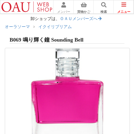
メニュー
メンバー
買物かご
検索
卸ショップは、
ＯＡＵメンバーズへ
オーラソーマ
イクイリブリアム
B069 鳴り輝く鐘 Sounding Bell