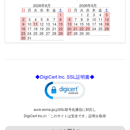
2026年8月
2026年9月
日
月
火
水
木
金
土
日
月
火
水
木
金
土
1
1
2
3
4
5
2
3
4
5
6
7
8
6
7
8
9
10
11
12
9
10
11
12
13
14
15
13
14
15
16
17
18
19
16
17
18
19
20
21
22
20
21
22
23
24
25
26
23
24
25
26
27
28
29
27
28
29
30
30
31
◆DigiCert Inc. SSL証明書◆
aura-soma.jpはSSL暗号化通信に対応し
DigiCert Inc.の「このサイトは安全です」証明を取得