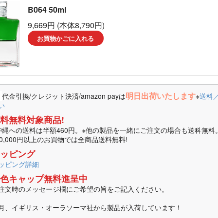
B064 50ml
ーラソーマ製品
9,669円 (本体8,790円)
マ書籍
お買物かごに入れる
明日出荷いたします
代金引換/クレジット決済/amazon payは
※
送料
い
料無料対象商品!
沖縄への送料は半額460円。※他の製品を一緒にご注文の場合も送科無料
10,000円以上のお買物では全商品送料無料!
ッピング
ッピング詳細
色キャップ無料進呈中
注文時のメッセージ欄にご希望の旨をご記入ください。
月、イギリス・オーラソーマ社から製品が入荷しています！