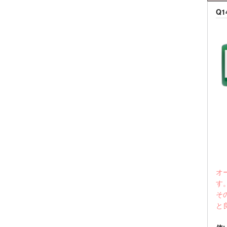
Q
オ
す
そ
と