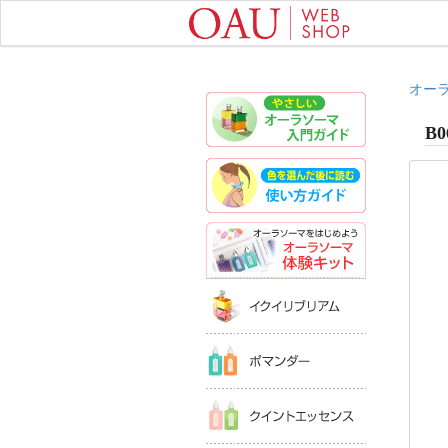
オー
やさしいオ
B0
色を選んだ
オーラソー
イクイリブ
ポマンダー
クイントエ