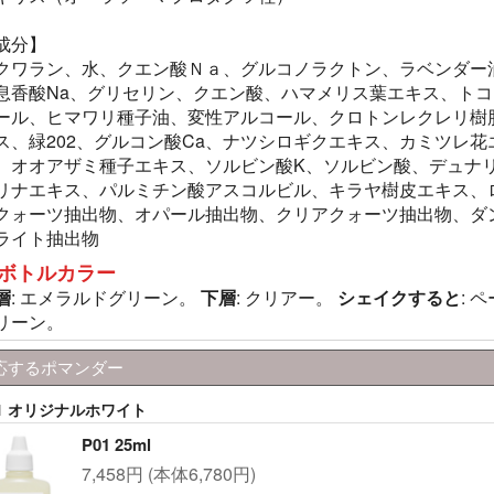
成分】
クワラン、水、クエン酸Ｎａ、グルコノラクトン、ラベンダー
息香酸Na、グリセリン、クエン酸、ハマメリス葉エキス、トコ
ール、ヒマワリ種子油、変性アルコール、クロトンレクレリ樹
ス、緑202、グルコン酸Ca、ナツシロギクエキス、カミツレ花
、オオアザミ種子エキス、ソルビン酸K、ソルビン酸、デュナ
リナエキス、パルミチン酸アスコルビル、キラヤ樹皮エキス、
クォーツ抽出物、オパール抽出物、クリアクォーツ抽出物、ダ
ライト抽出物
ボトルカラー
層
: エメラルドグリーン。
下層
: クリアー。
シェイクすると
: 
リーン。
応するポマンダー
01 オリジナルホワイト
P01 25ml
7,458円 (本体6,780円)