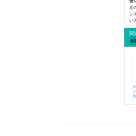
使
左
ン
い
関
0/
ポ
ジ
円