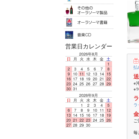
その他のオ
オーラソー
音楽ＣＤ
営業日カレンダー
2026年8月
日
月
火
水
木
金
土
1
払
2
3
4
5
6
7
8
9
10
11
12
13
14
15
送
16
17
18
19
20
21
22
※
23
24
25
26
27
28
29
※
30
31
2026年9月
ラ
日
月
火
水
木
金
土
ラ
1
2
3
4
5
6
7
8
9
10
11
12
金
13
14
15
16
17
18
19
20
21
22
23
24
25
26
ご
27
28
29
30
毎