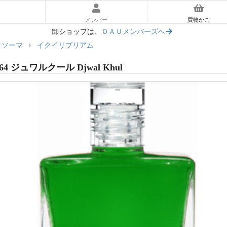
メンバー
買物かご
卸ショップは、
ＯＡＵメンバーズへ
ラソーマ
イクイリブリアム
ーラソーマ入門ガイド
64 ジュワルクール Djwal Khul
あとに読む｜使い方ガイド
マ体験キット
リアム
ッセンス