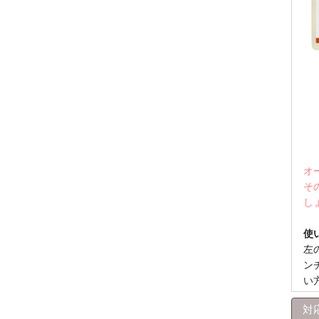
オ
そ
し
使
左
ン
い
対