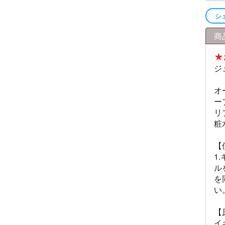
シ
商
★
ジ
オ
ー
リ
粧
【
1
ル
を
い
【
イ