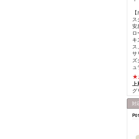
【
ス
安
ロ
キ
ス
サ
ズ
ュ
★
上
グ
対
P