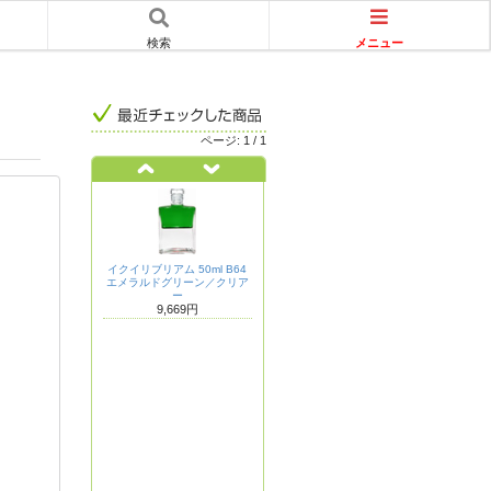
メニュー
検索
ページ:
1
/
1
イクイリブリアム 50ml B64
エメラルドグリーン／クリア
ー
9,669円