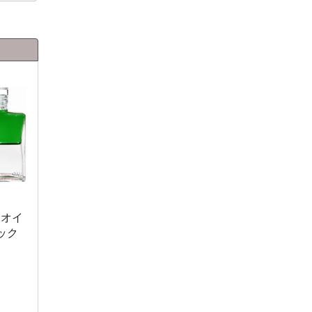
.オイ
ック