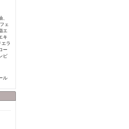
油、
フェ
脂エ
エキ
リエラ
ロー
ンビ
ペール