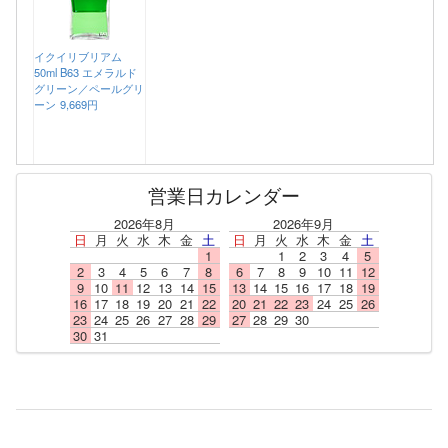
イクイリブリアム
50ml B63 エメラルド
グリーン／ペールグリ
ーン
9,669円
営業日カレンダー
2026年8月
2026年9月
日
月
火
水
木
金
土
日
月
火
水
木
金
土
1
1
2
3
4
5
2
3
4
5
6
7
8
6
7
8
9
10
11
12
9
10
11
12
13
14
15
13
14
15
16
17
18
19
16
17
18
19
20
21
22
20
21
22
23
24
25
26
23
24
25
26
27
28
29
27
28
29
30
30
31