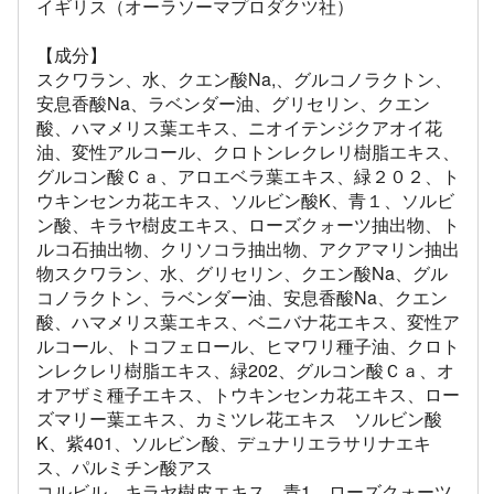
イギリス（オーラソーマプロダクツ社）
【成分】
スクワラン、水、クエン酸Na,、グルコノラクトン、
安息香酸Na、ラベンダー油、グリセリン、クエン
酸、ハマメリス葉エキス、ニオイテンジクアオイ花
油、変性アルコール、クロトンレクレリ樹脂エキス、
グルコン酸Ｃａ、アロエベラ葉エキス、緑２０２、ト
ウキンセンカ花エキス、ソルビン酸K、青１、ソルビ
ン酸、キラヤ樹皮エキス、ローズクォーツ抽出物、ト
ルコ石抽出物、クリソコラ抽出物、アクアマリン抽出
物スクワラン、水、グリセリン、クエン酸Na、グル
コノラクトン、ラベンダー油、安息香酸Na、クエン
酸、ハマメリス葉エキス、ベニバナ花エキス、変性ア
ルコール、トコフェロール、ヒマワリ種子油、クロト
ンレクレリ樹脂エキス、緑202、グルコン酸Ｃａ、オ
オアザミ種子エキス、トウキンセンカ花エキス、ロー
ズマリー葉エキス、カミツレ花エキス ソルビン酸
K、紫401、ソルビン酸、デュナリエラサリナエキ
ス、パルミチン酸アス
コルビル、キラヤ樹皮エキス、青1、ローズクォーツ