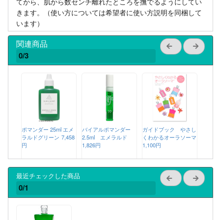
てから、肌から数センチ離れたところを撫でるようにしてい
きます。（使い方については希望者に使い方説明を同梱して
います）
関連商品
0/3
ポマンダー 25ml エメ
バイアルポマンダー
ガイドブック やさし
ラルドグリーン
7,458
2.5ml エメラルド
くわかるオーラソーマ
円
1,826円
1,100円
最近チェックした商品
0/1