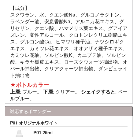
【成分】
スクワラン、水、クエン酸Na、グルコノラクトン、
ラベンダー油、安息香酸Na、アルニカ花エキス、グ
リセリン、クエン酸、ハマメリス葉エキス、グアイア
ズレン、変性アルコール、クロトンレクリエ樹脂エキ
ス、グルコン酸Ca、ヒマワリ種子油、ナツシロギク
エキス、カミツレ花エキス、オオアザミ種子エキス、
カミツレ花油、ソルビン酸K、カユプテ油、ソルビン
酸、キラヤ樹皮エキス、ローズクウォーツ抽出物、オ
パール抽出物、クリアクォーツ抽出物、ダンビュライ
ト抽出物
★ボトルカラー
上層
: ブルー。
下層
: クリアー。
シェイクすると
: ペー
ルブルー。
対応するポマンダー
P01 オリジナルホワイト
P01 25ml