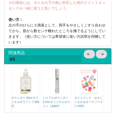
その場合には、ボトルの下の色に対応した色のクイントエッ
センスを一緒に使うと良いでしょう。
使い方：
左の手のひらに３滴落として、両手をやさしくこすり合わせ
てから、肌から数センチ離れたところを撫でるようにしてい
きます。（使い方については希望者に使い方説明を同梱して
います）
関連商品
0/3
ポマンダー 25ml オリ
バイアルポマンダー
ガイドブック やさし
ジナルホワイト
7,458
2.5ml オリジナルホワ
くわかるオーラソーマ
円
イト
1,826円
1,100円