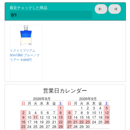
最近チェックした商品
0/1
イクイリブリアム
50ml B60 ブルー／ク
リアー
9,669円
営業日カレンダー
2026年8月
2026年9月
日
月
火
水
木
金
土
日
月
火
水
木
金
土
1
1
2
3
4
5
2
3
4
5
6
7
8
6
7
8
9
10
11
12
9
10
11
12
13
14
15
13
14
15
16
17
18
19
16
17
18
19
20
21
22
20
21
22
23
24
25
26
23
24
25
26
27
28
29
27
28
29
30