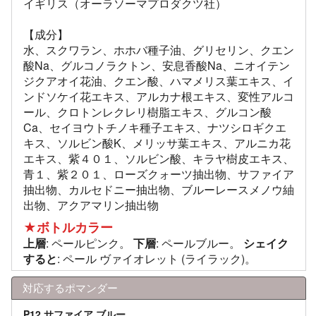
イギリス（オーラソーマプロダクツ社）
【成分】
水、スクワラン、ホホバ種子油、グリセリン、クエン
酸Na、グルコノラクトン、安息香酸Na、ニオイテン
ジクアオイ花油、クエン酸、ハマメリス葉エキス、イ
ンドソケイ花エキス、アルカナ根エキス、変性アルコ
ール、クロトンレクレリ樹脂エキス、グルコン酸
Ca、セイヨウトチノキ種子エキス、ナツシロギクエ
キス、ソルビン酸K、メリッサ葉エキス、アルニカ花
エキス、紫４０１、ソルビン酸、キラヤ樹皮エキス、
青１、紫２０１、ローズクォーツ抽出物、サファイア
抽出物、カルセドニー抽出物、ブルーレースメノウ紬
出物、アクアマリン抽出物
★ボトルカラー
上層
: ペールピンク。
下層
: ペールブルー。
シェイク
すると
: ペール ヴァイオレット (ライラック)。
対応するポマンダー
P12 サファイア ブルー