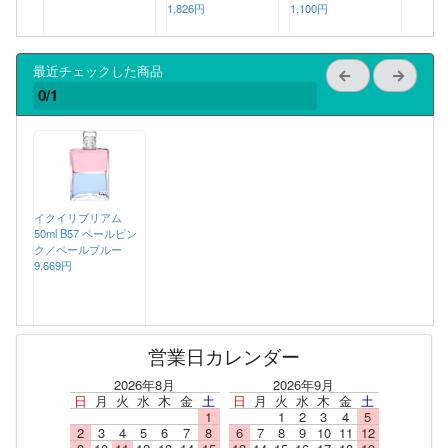
1,826円
1,100円
最近チェックした商品
0/1
イクイリブリアム
50ml B57 ペールピン
ク／ペールブルー
9,669円
営業日カレンダー
2026年8月
2026年9月
日
月
火
水
木
金
土
日
月
火
水
木
金
土
1
1
2
3
4
5
2
3
4
5
6
7
8
6
7
8
9
10
11
12