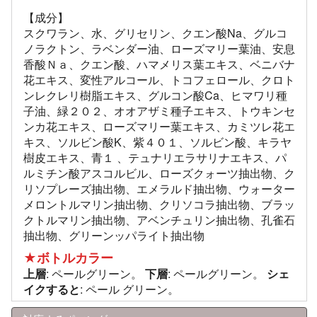
【成分】
スクワラン、水、グリセリン、クエン酸Na、グルコ
ノラクトン、ラベンダー油、ローズマリー葉油、安息
香酸Ｎａ、クエン酸、ハマメリス葉エキス、ベニバナ
花エキス、変性アルコール、トコフェロール、クロト
ンレクレリ樹脂エキス、グルコン酸Ca、ヒマワリ種
子油、緑２０２、オオアザミ種子エキス、トウキンセ
ンカ花エキス、ローズマリー葉エキス、カミツレ花エ
キス、ソルビン酸K、紫４０１、ソルビン酸、キラヤ
樹皮エキス、青１ 、テュナリエラサリナエキス、パ
ルミチン酸アスコルビル、ローズクォーツ抽出物、ク
リソプレーズ抽出物、エメラルド抽出物、ウォーター
メロントルマリン抽出物、クリソコラ抽出物、ブラッ
クトルマリン抽出物、アベンチュリン抽出物、孔雀石
抽出物、グリーンッパライト抽出物
★ボトルカラー
上層
: ペールグリーン。
下層
: ペールグリーン。
シェ
イクすると
: ペール グリーン。