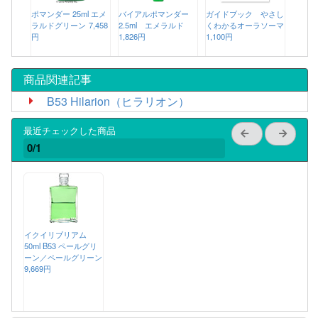
ポマンダー 25ml エメ
バイアルポマンダー
ガイドブック やさし
ラルドグリーン
7,458
2.5ml エメラルド
くわかるオーラソーマ
円
1,826円
1,100円
商品関連記事
B53 Hilarion（ヒラリオン）
最近チェックした商品
0/1
イクイリブリアム
50ml B53 ペールグリ
ーン／ペールグリーン
9,669円