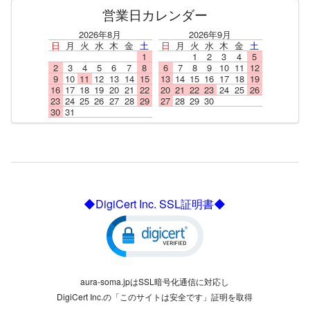
営業日カレンダー
2026年8月
2026年9月
日
月
火
水
木
金
土
日
月
火
水
木
金
土
1
1
2
3
4
5
2
3
4
5
6
7
8
6
7
8
9
10
11
12
9
10
11
12
13
14
15
13
14
15
16
17
18
19
16
17
18
19
20
21
22
20
21
22
23
24
25
26
23
24
25
26
27
28
29
27
28
29
30
30
31
◆DigiCert Inc. SSL証明書◆
aura-soma.jpはSSL暗号化通信に対応し
DigiCert Inc.の「このサイトは安全です」証明を取得