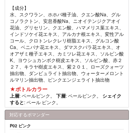
【成分】
水、スクワラン、ホホバ種子油、クエン酸Na、グル
コノラクトン、安息香酸Na、ニオイテンジクアオイ
花油、グリセリン、クエン酸、ハマメリス葉エキス、
インドソケイ花エキス、アルカナ根エキス、変性アル
コール、クロトンレクレリ樹脂エキス、グルコン酸
Ca、ベニバナ花エキス、ダマスクバラ花エキス、オ
オアザミ種子エキス、カミツレ花エキス、ソルビン酸
K、ヨウシュカンボク樹皮エキス、ソルビン酸、赤２
２７、キラヤ樹皮エキス、紫２０１、ローズクォーツ
抽出物、ダンビュライト抽出物、ウォーターメロント
ルマリン抽出物、ピンクエンジェライト抽出物
★ボトルカラー
上層
: ペールピンク。
下層
: ペールピンク。
シェイク
すると
: ペール ピンク。
対応するポマンダー
P02 ピンク