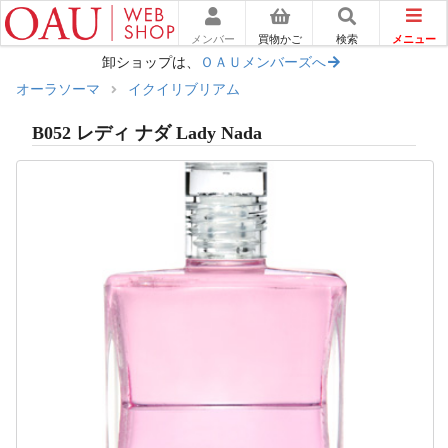
メニュー
メンバー
買物かご
検索
卸ショップは、
ＯＡＵメンバーズへ
オーラソーマ
イクイリブリアム
B052 レディ ナダ Lady Nada