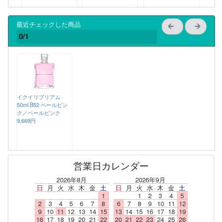
最近チェックした商品
0/1
イクイリブリアム
50ml B52 ペールピン
ク／ペールピンク
9,669円
営業日カレンダー
2026年8月
2026年9月
日
月
火
水
木
金
土
日
月
火
水
木
金
土
1
1
2
3
4
5
2
3
4
5
6
7
8
6
7
8
9
10
11
12
9
10
11
12
13
14
15
13
14
15
16
17
18
19
16
17
18
19
20
21
22
20
21
22
23
24
25
26