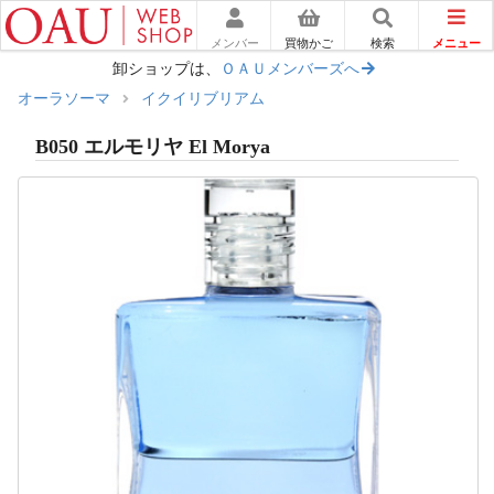
メニュー
メンバー
買物かご
検索
卸ショップは、
ＯＡＵメンバーズへ
オーラソーマ
イクイリブリアム
B050 エルモリヤ El Morya