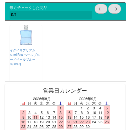
最近チェックした商品
0/1
イクイリブリアム
50ml B50 ペールブル
ー／ペールブルー
9,669円
営業日カレンダー
2026年8月
2026年9月
日
月
火
水
木
金
土
日
月
火
水
木
金
土
1
1
2
3
4
5
2
3
4
5
6
7
8
6
7
8
9
10
11
12
9
10
11
12
13
14
15
13
14
15
16
17
18
19
16
17
18
19
20
21
22
20
21
22
23
24
25
26
23
24
25
26
27
28
29
27
28
29
30