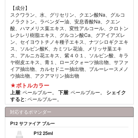
【成分】
スクワラン、水、グリセリン、クエン酸Na、グルコ
ノラクトン、ラベンダー油、安息香酸Na、クエン
酸、ハマメリス葉エキス、変性アルコール、クロトン
レクレリ樹脂エキス、グルコン酸Ca、グアイアズレ
ン、セイヨウトチノキ種子エキス、ナツシロギクエキ
ス、ソルビン酸K、カミツレ花油、メリッサ葉エキ
ス、アルニカ花エキス、紫４０１、ソルビン酸、キラ
ヤ樹皮エキス、青１、ローズクォーツ抽出物、サファ
イア抽出物、カルセドニー抽出物、ブルーレースメノ
ウ抽出物、アクアマリン抽出物
★ボトルカラー
上層
: ペールブルー。
下層
: ペールブルー。
シェイク
すると
: ペールブルー。
対応するポマンダー
P12 サファイア ブルー
P12 25ml