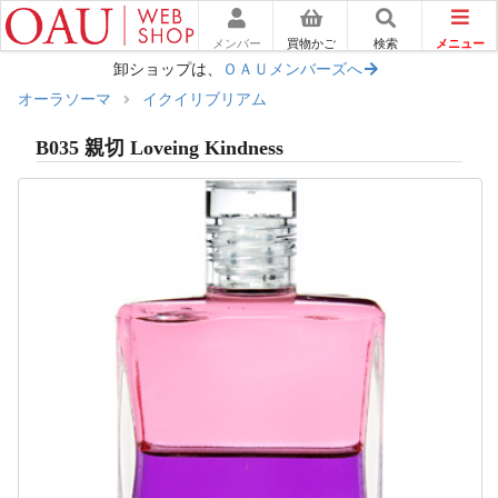
メニュー
メンバー
買物かご
検索
卸ショップは、
ＯＡＵメンバーズへ
オーラソーマ
イクイリブリアム
B035 親切 Loveing Kindness