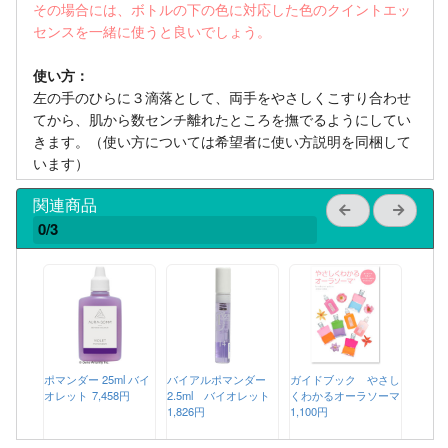
その場合には、ボトルの下の色に対応した色のクイントエッ
センスを一緒に使うと良いでしょう。
使い方：
左の手のひらに３滴落として、両手をやさしくこすり合わせ
てから、肌から数センチ離れたところを撫でるようにしてい
きます。（使い方については希望者に使い方説明を同梱して
います）
関連商品
0/3
ポマンダー 25ml バイ
バイアルポマンダー
ガイドブック やさし
オレット
7,458円
2.5ml バイオレット
くわかるオーラソーマ
1,826円
1,100円