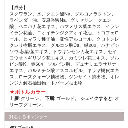
【成分】
スクワラン、水、クエン酸Na、グルコノラクトン、
ラベンダー油、安息香駿Na、グリセリン、クエン
酸、ベニバナ花エキス、ハマメリス葉エキス、イラン
イラン花油、ニオイテンジクアオイ花油、トコフェロ
ール、ヒマワリ種子油、変性アルコール、クロトンレ
クレリ樹脂エキス、グルコン酸Ca、緑202、ハナビシ
ソウ花/葉/茎エキス、トウキンセンカ花エキス、セイ
ヨウオトギリソウ花エキス、カミツレ花エキス、ソル
ビン酸K、赤504、ソルビン酸、デュナリエラサリナ
エキス、パルミチン酸アスコルビル、キラヤ樹皮エキ
ス、ローズクォーツ抽出物、ジンサイト抽出物、オレ
ンジ方解石抽出物、トパーズ抽出物
★ボトルカラー
上層
: グリーン。
下層
: ゴールド。
シェイクすると
: オ
リーブグリーン。
対応するポマンダー
P07 ゴールド