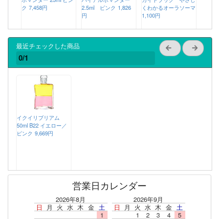
ク
7,458円
2.5ml ピンク
1,826
くわかるオーラソーマ
円
1,100円
最近チェックした商品
0/1
イクイリブリアム
50ml B22 イエロー／
ピンク
9,669円
営業日カレンダー
2026年8月
2026年9月
日
月
火
水
木
金
土
日
月
火
水
木
金
土
1
1
2
3
4
5