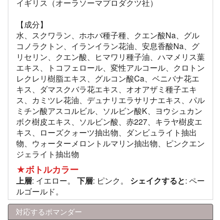
イギリス（オーラソーマプロダクツ社）
【成分】
水、スクワラン、ホホバ種子種、クエン酸Na、グル
コノラクトン、イランイラン花油、安息香酸Na、グ
リセリン、クエン酸、ヒマワリ種子油、ハマメリス葉
エキス、トコフェロール、変性アルコール、クロトン
レクレリ樹脂エキス、グルコン酸Ca、ベニバナ花エ
キス、ダマスクバラ花エキス、オオアザミ種子エキ
ス、カミツレ花油、デュナリエラサリナエキス、パル
ミチン酸アスコルビル、ソルビン酸K、ヨウシュカン
ボク樹皮エキス、ソルビン酸、赤227、キラヤ樹皮エ
キス、ローズクォーツ抽出物、ダンビュライト抽出
物、ウォーターメロントルマリン抽出物、ピンクエン
ジェライト抽出物
★ボトルカラー
上層
: イエロー。
下層
: ピンク。
シェイクすると
: ペー
ルゴールド。
対応するポマンダー