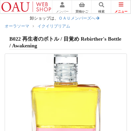
メニュー
メンバー
買物かご
検索
卸ショップは、
ＯＡＵメンバーズへ
オーラソーマ
イクイリブリアム
B022 再生者のボトル / 目覚め Rebirther's Bottle
/ Awakening