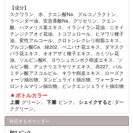
【成分】
スクワラン、水、クエン酸Na、グルコノラクトン、
ラベンダー油、安息香酸Na、グリセリン、クエン
酸、ハマメリス葉エキス、イランイラン花油、ニオイ
テンジクアオイ花油、トコフェロール、ヒマワリ種子
油、変性アルコール、クロトンレクレリ樹脂エキス、
グルコン酸Ca、緑202、ベニバナ花エキス、ダマスク
バラ花エキス、オオアザミ種子エキス、カミツレ花
油、ソルビン酸K、ヨウシュカンボク樹皮エキス、ソ
ルビン酸、デュナリエラサリナエキス、赤227、パル
ミチン酸アスコルビル、キラヤ樹皮エキス、ローズク
ォーツ抽出物、ダンビュライト抽出物、ウォーターメ
ロントルマリン抽出物、ピンクエンジェライト抽出物
★ボトルカラー
上層
: グリーン。
下層
: ピンク。
シェイクすると
: ダー
クグリーン。
対応するポマンダー
P02 ピンク