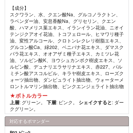
【成分】
スクワラン、水、クエン酸Na、グルコノラクトン、
ラベンダー油、安息香酸Na、グリセリン、クエン
酸、ハマメリス葉エキス、イランイラン花油、ニオイ
テンジクアオイ花油、トコフェロール、ヒマワリ種子
油、変性アルコール、クロトンレクレリ樹脂エキス、
グルコン酸Ca、緑202、ベニバナ花エキス、ダマスク
バラ花エキス、オオアザミ種子エキス、カミツレ花
油、ソルビン酸K、ヨウシュカンボク樹皮エキス、ソ
ルビン酸、デュナリエラサリナエキス、赤227、パル
ミチン酸アスコルビル、キラヤ樹皮エキス、ローズク
ォーツ抽出物、ダンビュライト抽出物、ウォーターメ
ロントルマリン抽出物、ピンクエンジェライト抽出物
★ボトルカラー
上層
: グリーン。
下層
: ピンク。
シェイクすると
: ダー
クグリーン。
対応するポマンダー
P02 ピンク