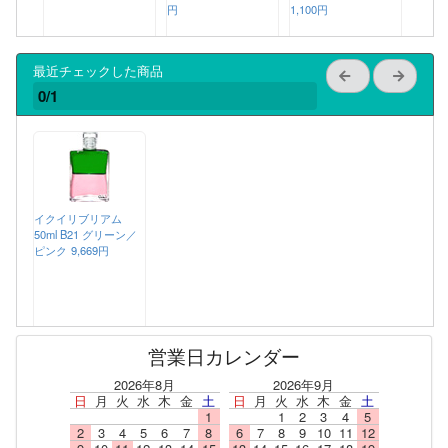
円
1,100円
最近チェックした商品
0/1
イクイリブリアム
50ml B21 グリーン／
ピンク
9,669円
営業日カレンダー
2026年8月
2026年9月
日
月
火
水
木
金
土
日
月
火
水
木
金
土
1
1
2
3
4
5
2
3
4
5
6
7
8
6
7
8
9
10
11
12