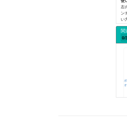
使
左
ン
い
関
0/
ポ
オ