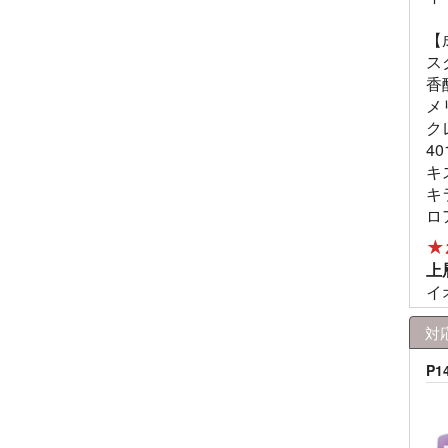
【
ス
香
メ
ク
4
キ
キ
ロ
★
上
イ
対
P