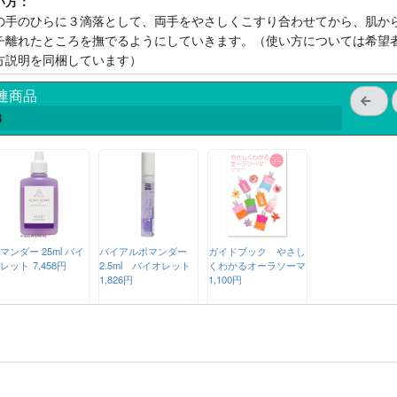
い方：
の手のひらに３滴落として、両手をやさしくこすり合わせてから、肌か
チ離れたところを撫でるようにしていきます。（使い方については希望
方説明を同梱しています）
連商品
3
マンダー 25ml バイ
バイアルポマンダー
ガイドブック やさし
レット
7,458円
2.5ml バイオレット
くわかるオーラソーマ
1,826円
1,100円