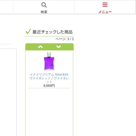
メニュー
検索
ページ:
1
/
1
イクイリブリアム 50ml B16
ヴァイオレット／ヴァイオレ
ット
9,669円