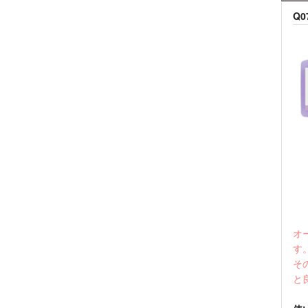
Q
オ
す
そ
と