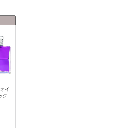
.オイ
ック