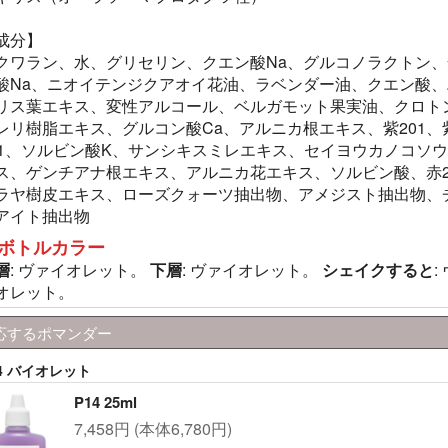
成分】
クワラン、水、グリセリン、クエン酸Na、グルコノラクトン、
酸Na、ニオイテンジクアオイ花油、ラベンダー油、クエン酸、
リス葉エキス、変性アルコール、ベルガモット果実油、クロト
レリ樹脂エキス、グルコン酸Ca、アルニカ根エキス、紫201、
01、ソルビン酸K、サンシキスミレエキス、セイヨウカノコソ
ス、ゲンチアナ根エキス、アルニカ花エキス、ソルビン酸、赤2
ラヤ樹皮エキス、ローズクォーツ抽出物、アメジスト抽出物、
アイト抽出物
ボトルカラー
層
: ヴァイオレット。
下層
: ヴァイオレット。
シェイクすると
:
オレット。
応するポマンダー
14 バイオレット
P14 25ml
7,458円 (本体6,780円)