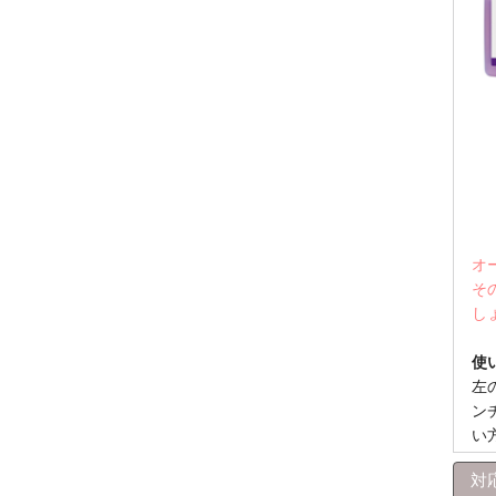
オ
そ
し
使
左
ン
い
対