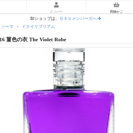
メンバー
買物かご
卸ショップは、
ＯＡＵメンバーズへ
ラソーマ
イクイリブリアム
ーラソーマ入門ガイド
16 菫色の衣 The Violet Robe
あとに読む｜使い方ガイド
マ体験キット
リアム
ッセンス