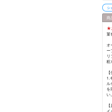
シ
商
★
菫
オ
ー
リ
粧
【
1
ル
を
い
【
イ