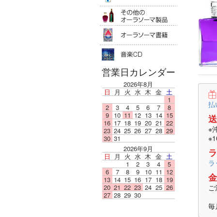
その他のオ
オーラソー
音楽ＣＤ
営業日カレンダー
2026年8月
日
月
火
水
木
金
土
1
払
2
3
4
5
6
7
8
9
10
11
12
13
14
15
送
16
17
18
19
20
21
22
※
23
24
25
26
27
28
29
※
30
31
2026年9月
ラ
日
月
火
水
木
金
土
ラ
1
2
3
4
5
6
7
8
9
10
11
12
金
13
14
15
16
17
18
19
20
21
22
23
24
25
26
ご
27
28
29
30
毎