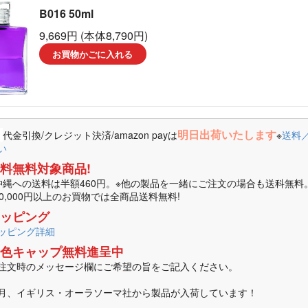
B016 50ml
ーラソーマ製品
9,669円 (本体8,790円)
マ書籍
お買物かごに入れる
明日出荷いたします
代金引換/クレジット決済/amazon payは
※
送料
い
料無料対象商品!
沖縄への送料は半額460円。※他の製品を一緒にご注文の場合も送科無料
10,000円以上のお買物では全商品送料無料!
ッピング
ッピング詳細
色キャップ無料進呈中
注文時のメッセージ欄にご希望の旨をご記入ください。
月、イギリス・オーラソーマ社から製品が入荷しています！