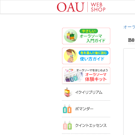
オー
やさしいオ
B0
色を選んだ
オーラソー
イクイリブ
ポマンダー
クイントエ