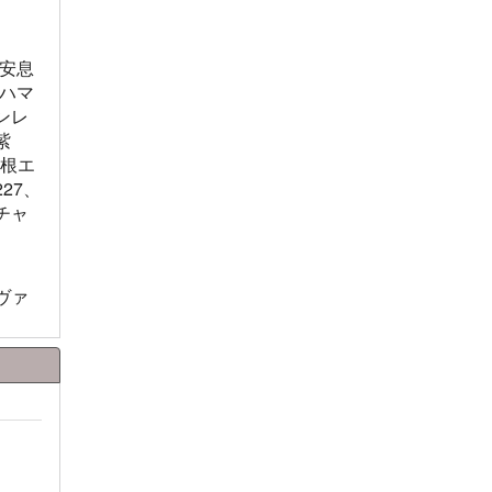
安息
ハマ
ンレ
紫
ウ根エ
27、
チャ
 ヴァ