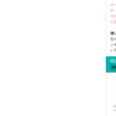
オ
す
そ
と
使
左
ン
い
関
0/
ポ
ー