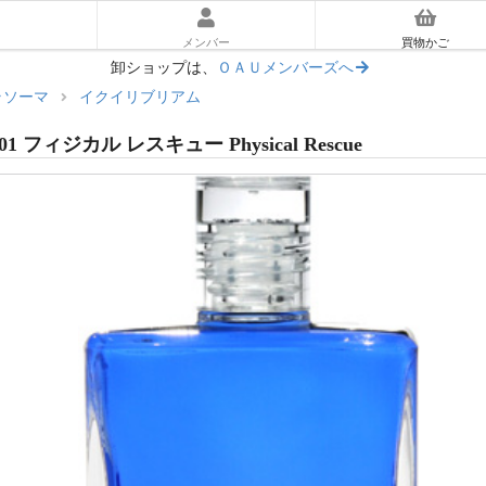
メンバー
買物かご
卸ショップは、
ＯＡＵメンバーズへ
ラソーマ
イクイリブリアム
ーラソーマ入門ガイド
01 フィジカル レスキュー Physical Rescue
あとに読む｜使い方ガイド
マ体験キット
リアム
ッセンス