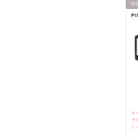
対
P
オ
そ
し