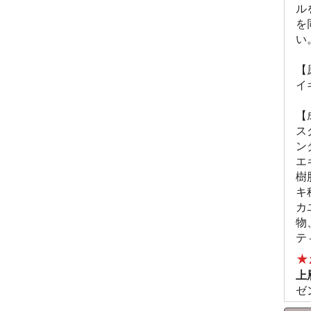
ル
を
い
【
イ
【
ス
ン
エ
樹
キ
カ
物
テ
★
上
ゼ