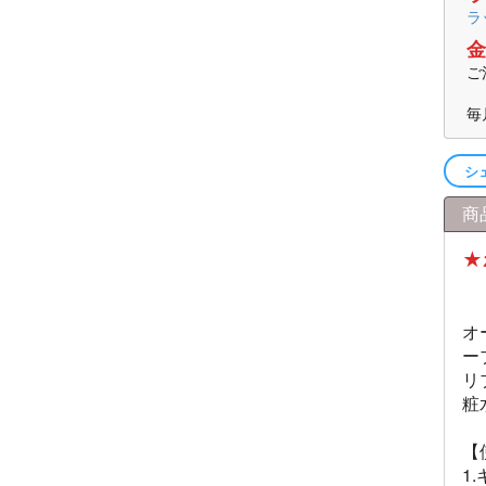
ラ
金
ご
毎
シ
商
★
オ
ー
リ
粧
【
1