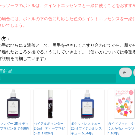
ーラソーマのボトルは、クイントエッセンスと一緒に使うことをおすす
。
の場合には、ボトルの下の色に対応した色のクイントエッセンスを一緒
良いでしょう。
い方：
の手のひらに３滴落として、両手をやさしくこすり合わせてから、肌か
チ離れたところを撫でるようにしていきます。（使い方については希望
方説明を同梱しています）
連商品
4
マンダー 25ml ディ
バイアルポマンダー
ポケットレスキュー
ガイドブック や
プマゼンタ
7,458円
2.5ml ディープマゼ
25ml フィジカルレス
くわかるオーラソ
ンタ
1,826円
キュー
5,544円
1,100円