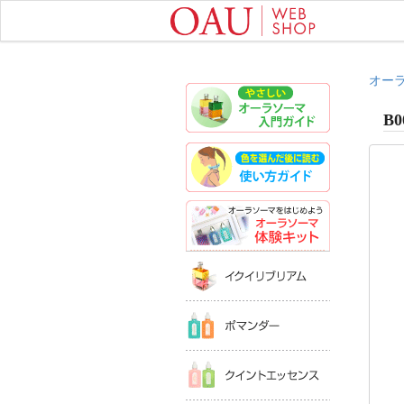
オー
やさしいオ
B0
色を選んだ
オーラソー
イクイリブ
ポマンダー
クイントエ