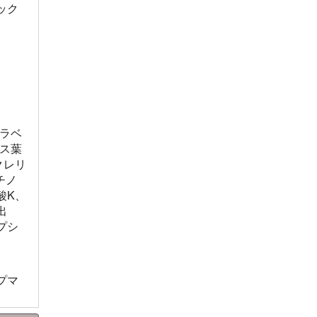
ック
ラベ
ス葉
クレリ
チノ
酸K、
出
プシ
ープマ