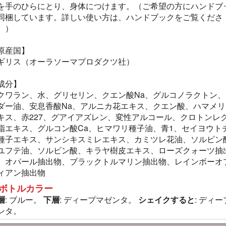
を手のひらにとり、身体につけます。（ご希望の方にハンドブ
同梱しています。詳しい使い方は、ハンドブックをご覧くださ
。）
原産国】
ギリス（オーラソーマプロダクツ社）
成分】
クワラン、水、グリセリン、クエン酸Na、グルコノラクトン、
ダー油、安息香酸Na、アルニカ花エキス、クエン酸、ハマメリ
キス、赤227、グアイアズレン、変性アルコール、クロトンレ
脂エキス、グルコン酸Ca、ヒマワリ種子油、青1、セイヨウト
種子エキス、サンシキスミレエキス、カミツレ花油、ソルビン
ユフテ油、ソルビン酸、キラヤ樹皮エキス、ローズクォーツ抽
、オパール抽出物、ブラックトルマリン抽出物、レインボーオ
ィアン抽出物
ボトルカラー
層
: ブルー。
下層
: ディープマゼンタ。
シェイクすると
: ディ
ンタ。