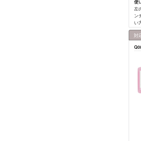
使
左
ン
い
対
Q