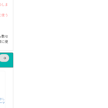
めしま
に使う
ら数セ
者に使
さし
ーマ