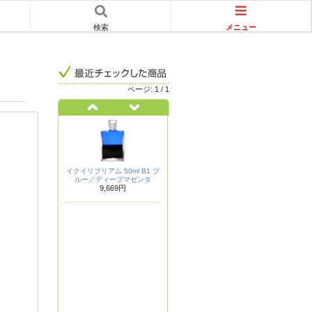
メニュー
検索
ページ:
1
/
1
イクイリブリアム 50ml B1 ブ
ルー／ディープマゼンタ
9,669円