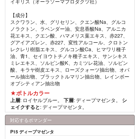
イギリス（オーラソーマプロダクツ社）
【成分】
スクワラン、水、グリセリン、クエン酸Na、グルコ
ノラクトン、ラベンダー油、安息香酸Na、アルニカ
花エキス、クエン酸、ハマメリス葉エキス、赤227、
グアイアズレン、赤227、変性アルコール、クロトン
レクレリ樹脂エキス、グルコン酸Ca、ヒマワリ種子
油、青1、セイヨウトチノキ種子エキス、サンシキス
ミレエキス、ソルビン酸K、カミツレ花油、ソルビン
酸、キラヤ樹皮エキス、ローズクォーツ抽出物、オパ
ール抽出物、ブラックトルマリン抽出物、レインボー
オブシティアン抽出物
★ボトルカラー
上層
: ロイヤルブルー。
下層
: ディープマゼンタ。
シ
ェイクすると
: ディープマゼンタ。
対応するポマンダー
P15 ディープマゼンタ