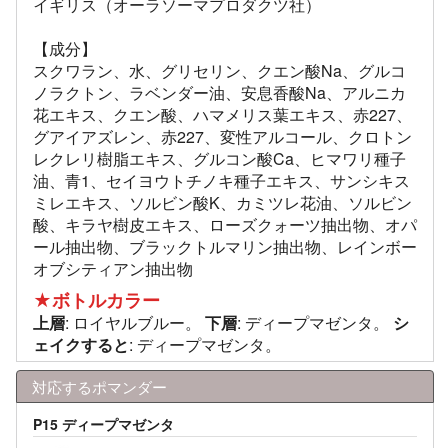
イギリス（オーラソーマプロダクツ社）
【成分】
スクワラン、水、グリセリン、クエン酸Na、グルコ
ノラクトン、ラベンダー油、安息香酸Na、アルニカ
花エキス、クエン酸、ハマメリス葉エキス、赤227、
グアイアズレン、赤227、変性アルコール、クロトン
レクレリ樹脂エキス、グルコン酸Ca、ヒマワリ種子
油、青1、セイヨウトチノキ種子エキス、サンシキス
ミレエキス、ソルビン酸K、カミツレ花油、ソルビン
酸、キラヤ樹皮エキス、ローズクォーツ抽出物、オパ
ール抽出物、ブラックトルマリン抽出物、レインボー
オブシティアン抽出物
★ボトルカラー
上層
: ロイヤルブルー。
下層
: ディープマゼンタ。
シ
ェイクすると
: ディープマゼンタ。
対応するポマンダー
P15 ディープマゼンタ