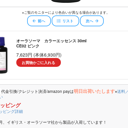
スキュー
※ご覧のモニターにより色合いが異なる場合があります。
ジェロイ
前へ
リスト
次へ
センス
オーラソーマ カラーエッセンス 30ml
CE02 ピンク
ャワー
7,623円 (本体6,930円)
お買物かごに入れる
エアコンディショナー
ッセンスエアコンディショナー
明日出荷いたします
代金引換/クレジット決済/amazon payは
※
送料
コンディショナー
い
ッピング
オイル
ッピング詳細
月、イギリス・オーラソーマ社から製品が入荷しています！
ータ