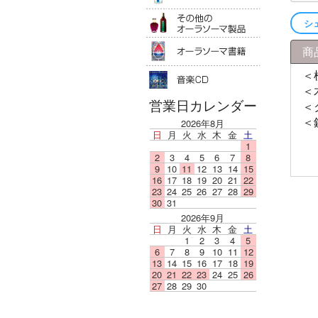
その他のオ
シ
オーラソー
商
音楽ＣＤ
＜
＜
営業日カレンダー
＜
＜
2026年8月
日
月
火
水
木
金
土
1
2
3
4
5
6
7
8
9
10
11
12
13
14
15
16
17
18
19
20
21
22
23
24
25
26
27
28
29
30
31
2026年9月
日
月
火
水
木
金
土
1
2
3
4
5
6
7
8
9
10
11
12
13
14
15
16
17
18
19
20
21
22
23
24
25
26
27
28
29
30