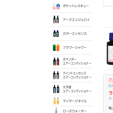
ポケットレ
アークエン
カラーエッ
フラワーシ
ポマンダー
クイントエ
大天使エア
払
ラ
マッサージ
ラ
毎
ローズウォ