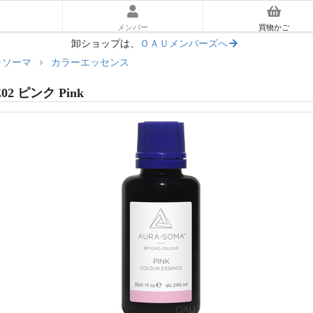
メンバー
買物かご
卸ショップは、
ＯＡＵメンバーズへ
ラソーマ
カラーエッセンス
ーラソーマ入門ガイド
02 ピンク Pink
あとに読む｜使い方ガイド
マ体験キット
リアム
ッセンス