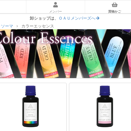
メンバー
買物かご
卸ショップは、
ＯＡＵメンバーズへ
ラソーマ
カラーエッセンス
ーラソーマ入門ガイド
あとに読む｜使い方ガイド
マ体験キット
リアム
ッセンス