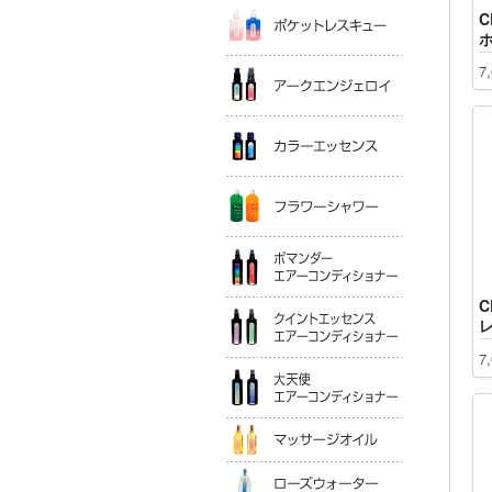
ポケットレ
C
アークエン
7
カラーエッ
フラワーシ
ポマンダー
C
クイントエ
7
大天使エア
マッサージ
ローズウォ