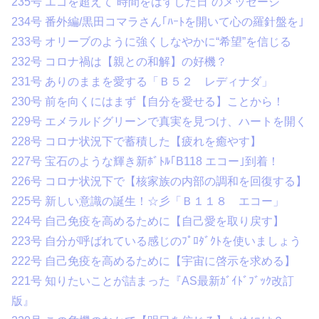
235号 エゴを超えて“時間をはずした日”のメッセージ
234号 番外編/黒田コマラさん｢ﾊｰﾄを開いて心の羅針盤を｣
233号 オリーブのように強くしなやかに“希望”を信じる
232号 コロナ禍は【親との和解】の好機？
231号 ありのままを愛する「Ｂ５２ レディナダ」
230号 前を向くにはまず【自分を愛せる】ことから！
229号 エメラルドグリーンで真実を見つけ、ハートを開く
228号 コロナ状況下で蓄積した【疲れを癒やす】
227号 宝石のような輝き新ﾎﾞﾄﾙ｢B118 エコー｣到着！
226号 コロナ状況下で【核家族の内部の調和を回復する】
225号 新しい意識の誕生！☆彡「Ｂ１１８ エコー」
224号 自己免疫を高めるために【自己愛を取り戻す】
223号 自分が呼ばれている感じのﾌﾟﾛﾀﾞｸﾄを使いましょう
222号 自己免疫を高めるために【宇宙に啓示を求める】
221号 知りたいことが詰まった『AS最新ｶﾞｲﾄﾞﾌﾞｯｸ改訂
版』