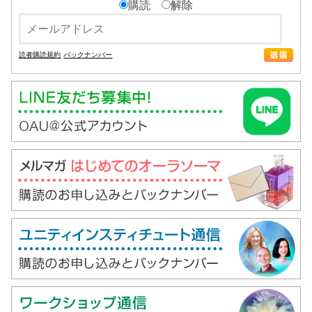
購読
解除
読者購読規約
バックナンバー