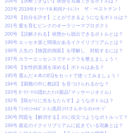
204号 【決断できない】状態を克服できるボトルは？
203号 2019年ｵｰﾗｿｰﾏ＆和尚ｱｰﾄﾕﾆﾃｨ ザ・ベストテン！
202号 【自分を許す】ことができるようになるボトルは？
201号 愛を育むピンクのオーラソーマプロダクト
200号 【誤解される】状態から脱出できるボトルとは？
199号 エッセネ派と関係があるイクイリブリアムとは？
198号 人生の【物質的側面】を理解し、対処するには？
197号 カラーエッセンスでチャクラを整えましょう！
196号 【女性的直感を深める】ボトルはある？
195号 選んだ４本のEQをセットで使ってみましょう！
194号 【困難の中に教訓】を見つけられるかな？
193号 ｵｰﾗｿｰﾏの隠れたﾋｯﾄ製品｢マッサージオイル｣
192号 【暗がりに光をもたらす】ようなボトルは？
191号 ｢ｴｯｾﾝｼｬﾙｽﾞｺｰｽ｣黒田ｺﾏﾗさんからのﾒｯｾｰｼﾞ
190号 問題を【解消する】のに役立つようなボトルって？
189号 最近のイクイリブリアムに起きている現象とは？