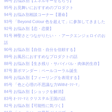
96号 お悩み別【エネルギーをもらう】
95号 お見舞いにおすすめのプロダクト
94号 お悩み別相談コーナー【運命】
93号 「Beyond Colour 色を超えて」に参加してきました
92号 お悩み別【恋・恋愛】
91号 神聖さとつながりたい・・アークエンジェロイのお
話
90号 お悩み別【自信・自分を信頼する】
89号 お風呂におすすめなプロダクトの話
88号 お悩み別【生き残り・サバイバル・肉体的生存】
87号 新ポマンダー：ペールコーラル誕生
86号 お悩み別【フィーリングを表現する】
85号 「色と心理の不思議な力Withｵｰﾗｿｰﾏ」
84号 お悩み別【ショックを解消】
83号 ｵｰﾗｿｰﾏとクリスタル王国の話
82号 お悩み別【可能性に気づく】