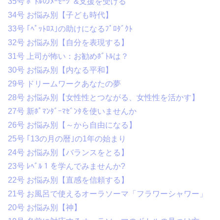
35号 ﾎﾞﾄﾙのﾒｰｾｰｼﾞ&支援を受ける
34号 お悩み別【子ども時代】
33号 ｢ﾍﾟｯﾄﾛｽ｣の助けになるﾌﾟﾛﾀﾞｸﾄ
32号 お悩み別【自分を表現する】
31号 上司が怖い：お勧めﾎﾞﾄﾙは？
30号 お悩み別【内なる平和】
29号 ドリームワークあなたの夢
28号 お悩み別【女性性とつながる、女性性を活かす】
27号 新ﾎﾟﾏﾝﾀﾞｰﾏｾﾞﾝﾀを使いませんか
26号 お悩み別【～から自由になる】
25号 ｢13の月の暦｣の1年の始まり
24号 お悩み別【バランスをとる】
23号 ﾚﾍﾞﾙ１を学んでみませんか?
22号 お悩み別【直感を信頼する】
21号 お風呂で使えるオーラソーマ「フラワーシャワー」
20号 お悩み別【神】