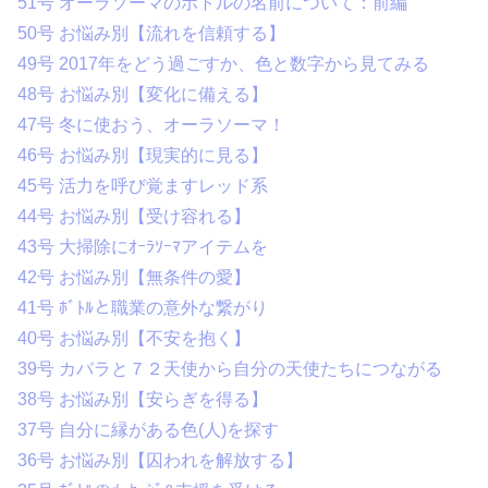
51号 オーラソーマのボトルの名前について：前編
50号 お悩み別【流れを信頼する】
49号 2017年をどう過ごすか、色と数字から見てみる
48号 お悩み別【変化に備える】
47号 冬に使おう、オーラソーマ！
46号 お悩み別【現実的に見る】
45号 活力を呼び覚ますレッド系
44号 お悩み別【受け容れる】
43号 大掃除にｵｰﾗｿｰﾏアイテムを
42号 お悩み別【無条件の愛】
41号 ﾎﾞﾄﾙと職業の意外な繋がり
40号 お悩み別【不安を抱く】
39号 カバラと７２天使から自分の天使たちにつながる
38号 お悩み別【安らぎを得る】
37号 自分に縁がある色(人)を探す
36号 お悩み別【囚われを解放する】