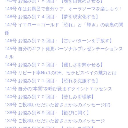
150号 お悩み別７５回目：【魂を目覚めさせる】
149号 冬はお風呂で自分ケア、オーラソーマを楽しもう！
148号 お悩み別７４回目：【夢を現実化する】
147号 イエロー～ゴールド「恐れ」と「輝き」の表裏の関
係
146号 お悩み別７３回目：【古いパターンを手放す】
145号 自分のギフト発見パーソナルプレゼンテーションス
キル
144号 お悩み別７２回目：【優しさを輝かせる】
143号 リピート率No.1のQE、セラピスベイの魅力とは
142号 お悩み別７１回目：【恐れを克服する】
141号 自分の“本質”を呼び覚ますクイントエッセンス
140号 お悩み別７０回目：【苦しみを理解】
139号 ご投稿いただいた皆さまからのメッセージ(2)
138号 お悩み別６９回目：【歓びに開く】
137号 ご投稿いただいた皆さまからのメッセージ