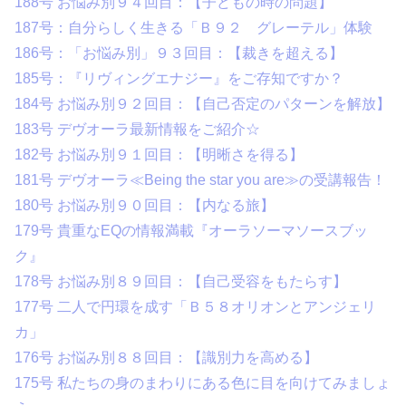
188号 お悩み別９４回目：【子どもの時の問題】
187号：自分らしく生きる「Ｂ９２ グレーテル」体験
186号：「お悩み別」９３回目：【裁きを超える】
185号：『リヴィングエナジー』をご存知ですか？
184号 お悩み別９２回目：【自己否定のパターンを解放】
183号 デヴオーラ最新情報をご紹介☆
182号 お悩み別９１回目：【明晰さを得る】
181号 デヴオーラ≪Being the star you are≫の受講報告！
180号 お悩み別９０回目：【内なる旅】
179号 貴重なEQの情報満載『オーラソーマソースブッ
ク』
178号 お悩み別８９回目：【自己受容をもたらす】
177号 二人で円環を成す「Ｂ５８オリオンとアンジェリ
カ」
176号 お悩み別８８回目：【識別力を高める】
175号 私たちの身のまわりにある色に目を向けてみましょ