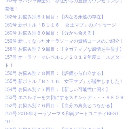
163号 ラハシャ博士の「存在からの直観カウンセリング」
開催！
162号 お悩み別８１回目：【内なる永遠の存在】
161号 新ボトル「Ｂ１１６ 女王マブ」のメッセージ
160号 お悩み別８０回目：【分かち合える】
159号 新しくなったオーラソーマの資格コースのご紹介！
158号 お悩み別７９回目：【ネガティブな感情を手放す】
157号 オーラソーマレベル１／２０１９年度コーススター
ト！
156号 お悩み別７８回目：【評価から自立する】
155号 新ボトル「Ｂ１１６ 女王マブ」が誕生しました！
154号 お悩み別７７回目：【新しい可能性に開く】
153号 エネルギーを大切にするスキンケア・・・ＡＥＯＳ
152号 お悩み別７６回目：【自分の真実とつながる】
151号 2018年オーラソーマ＆和尚アートユニティBEST
10！