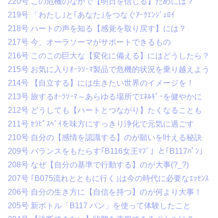
220号 この危機のなかで【明日を信じる】ためには？
219号 「わたし｣と｢あなた｣をつなぐｱｰｸｴﾝｼﾞｪﾛｲ
218号 ハートの声を知る【感覚を取り戻す】には？
217号 今、オーラソーマがサポートできるもの
216号 このこの巨大な【変化に備える】にはどうしたら？
215号 お気に入りｵｰﾗｿｰﾏ製品で危機的状況を乗り越えよう
214号 【自立する】には生きたい世界のイメージを！
213号 旅するｵｰﾗｿｰﾏ～あらゆる場所でｴﾈﾙｷﾞｰを健やかに
212号 どうしても【ハートとつながり】たくなることも
211号 ｾﾗﾋﾟｽﾍﾞｲを味方にすっきり浄化で元気に過ごす
210号 自分の【感情を認識する】のが願いを叶える秘訣
209号 バランスをもたらす｢B116女王ﾏﾌﾞ」と｢B117ﾊﾟﾝ」
208号 なぜ【自分の基準で行動する】のが大事(?_?)
207号 ｢B075流れとともに行く｣は今の時代に必要なｴｯｾﾝｽ
206号 自分の生き方に【自信を持つ】のが何より大事！
205号 新ボトル「B117 パン」を使って体験したこと