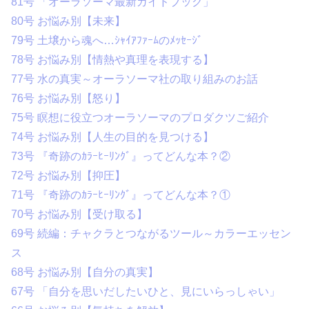
81号 「オーラソーマ最新ガイドブック」
80号 お悩み別【未来】
79号 土壌から魂へ…ｼｬｲｱﾌｧｰﾑのﾒｯｾｰｼﾞ
78号 お悩み別【情熱や真理を表現する】
77号 水の真実～オーラソーマ社の取り組みのお話
76号 お悩み別【怒り】
75号 瞑想に役立つオーラソーマのプロダクツご紹介
74号 お悩み別【人生の目的を見つける】
73号 『奇跡のｶﾗｰﾋｰﾘﾝｸﾞ』ってどんな本？②
72号 お悩み別【抑圧】
71号 『奇跡のｶﾗｰﾋｰﾘﾝｸﾞ』ってどんな本？①
70号 お悩み別【受け取る】
69号 続編：チャクラとつながるツール～カラーエッセン
ス
68号 お悩み別【自分の真実】
67号 「自分を思いだしたいひと、見にいらっしゃい」