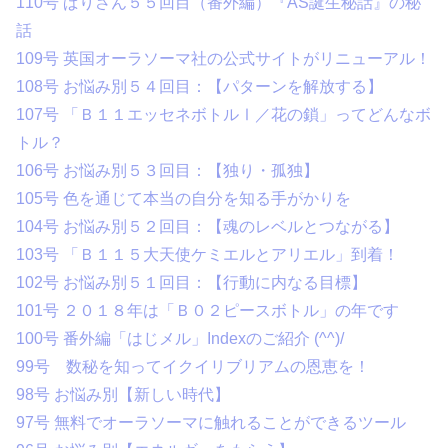
110号 ぱりさん５５回目（番外編）『AS誕生秘話』の秘
話
109号 英国オーラソーマ社の公式サイトがリニューアル！
108号 お悩み別５４回目：【パターンを解放する】
107号 「Ｂ１１エッセネボトルⅠ／花の鎖」ってどんなボ
トル？
106号 お悩み別５３回目：【独り・孤独】
105号 色を通じて本当の自分を知る手がかりを
104号 お悩み別５２回目：【魂のレベルとつながる】
103号 「Ｂ１１５大天使ケミエルとアリエル」到着！
102号 お悩み別５１回目：【行動に内なる目標】
101号 ２０１８年は「Ｂ０２ピースボトル」の年です
100号 番外編「はじメル」Indexのご紹介 (^^)/
99号 数秘を知ってイクイリブリアムの恩恵を！
98号 お悩み別【新しい時代】
97号 無料でオーラソーマに触れることができるツール