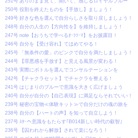
251号 ありのまま見て、聞いて、感じるロイヤルブルー
250号 役割を終えたものを【手放し】ましょう！
249号 好きな色を選んで自分らしさを取り戻しましょう！
248号 自分の人生の【方向性を】を維持しましょう！
247号 note【おうちで学べるｵｰﾗｿｰﾏ】をお披露目！
246号 自分を【受け容れ】てほめてやる！
245号 「無条件の愛」のピンクで自分を満たしましょう！
244号 【罪悪感を手放す】と見える風景が変わる！
243号 実際にボトルを選んでコンサルテーションを
242号 【チャクラセット】でチャクラを整える！
241号 はじまりのブルーで意識を大きく広げましょう
240号 自分が自分の【自己表現】に満足ならそれでいい！
239号 秘密の宝物≪体験キット≫で自分だけの魂の旅を
238号 自分の【ハートの声】を知って自立しよう！
237号 ｽﾀｰへ意識をもたらす｢B014新しい時代の叡智｣
236号 【囚われから解放】されて楽になろう！