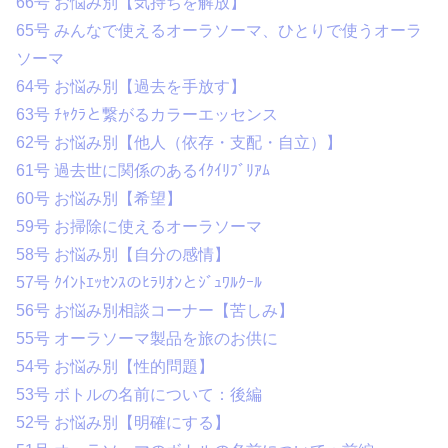
66号 お悩み別【気持ちを解放】
65号 みんなで使えるオーラソーマ、ひとりで使うオーラ
ソーマ
64号 お悩み別【過去を手放す】
63号 ﾁｬｸﾗと繋がるカラーエッセンス
62号 お悩み別【他人（依存・支配・自立）】
61号 過去世に関係のあるｲｸｲﾘﾌﾞﾘｱﾑ
60号 お悩み別【希望】
59号 お掃除に使えるオーラソーマ
58号 お悩み別【自分の感情】
57号 ｸｲﾝﾄｴｯｾﾝｽのﾋﾗﾘｵﾝとｼﾞｭﾜﾙｸｰﾙ
56号 お悩み別相談コーナー【苦しみ】
55号 オーラソーマ製品を旅のお供に
54号 お悩み別【性的問題】
53号 ボトルの名前について：後編
52号 お悩み別【明確にする】