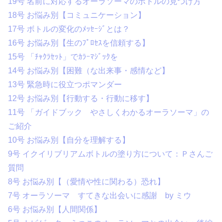
19号 名前に対応するオーラソーマのボトルの見つけ方
18号 お悩み別【コミュニケーション】
17号 ボトルの変化のﾒｯｾｰｼﾞとは？
16号 お悩み別【生のﾌﾟﾛｾｽを信頼する】
15号 「ﾁｬｸﾗｾｯﾄ」でｶﾗｰﾏｼﾞｯｸを
14号 お悩み別【困難（な出来事・感情など】
13号 緊急時に役立つポマンダー
12号 お悩み別【行動する・行動に移す】
11号 「ガイドブック やさしくわかるオーラソーマ」の
ご紹介
10号 お悩み別【自分を理解する】
9号 イクイリブリアムボトルの塗り方について：Ｐさんご
質問
8号 お悩み別【（愛情や性に関わる）恐れ】
7号 オーラソーマ すてきな出会いに感謝 by ミウ
6号 お悩み別【人間関係】