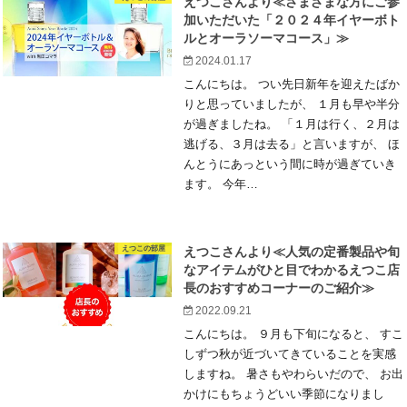
えつこさんより≪さまざまな方にご参
加いただいた「２０２４年イヤーボト
ルとオーラソーマコース」≫
2024.01.17
こんにちは。 つい先日新年を迎えたばか
りと思っていましたが、 １月も早や半分
が過ぎましたね。 「１月は行く、２月は
逃げる、３月は去る」と言いますが、 ほ
んとうにあっという間に時が過ぎていき
ます。 今年…
えつこの部屋
えつこさんより≪人気の定番製品や旬
なアイテムがひと目でわかるえつこ店
長のおすすめコーナーのご紹介≫
2022.09.21
こんにちは。 ９月も下旬になると、 すこ
しずつ秋が近づいてきていることを実感
しますね。 暑さもやわらいだので、 お出
かけにもちょうどいい季節になりまし