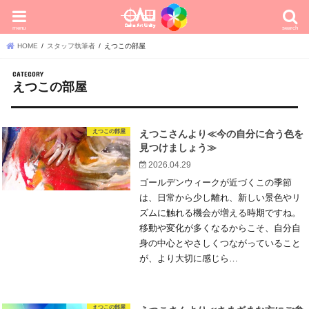
menu
search
HOME
スタッフ執筆者
えつこの部屋
えつこの部屋
えつこの部屋
えつこさんより≪今の自分に合う色を
見つけましょう≫
2026.04.29
ゴールデンウィークが近づくこの季節
は、日常から少し離れ、新しい景色やリ
ズムに触れる機会が増える時期ですね。
移動や変化が多くなるからこそ、自分自
身の中心とやさしくつながっていること
が、より大切に感じら…
えつこの部屋