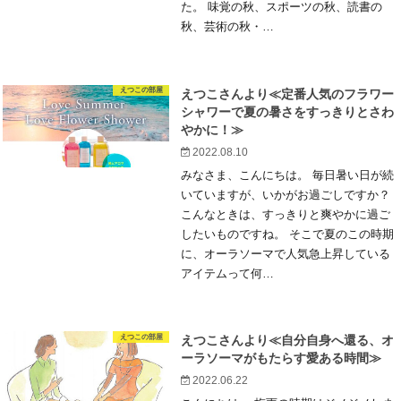
た。 味覚の秋、スポーツの秋、読書の
秋、芸術の秋・…
えつこの部屋
えつこさんより≪定番人気のフラワー
シャワーで夏の暑さをすっきりとさわ
やかに！≫
2022.08.10
みなさま、こんにちは。 毎日暑い日が続
いていますが、いかがお過ごしですか？
こんなときは、すっきりと爽やかに過ご
したいものですね。 そこで夏のこの時期
に、オーラソーマで人気急上昇している
アイテムって何…
えつこの部屋
えつこさんより≪自分自身へ還る、オ
ーラソーマがもたらす愛ある時間≫
2022.06.22