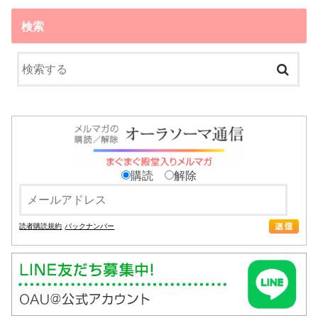
検索
購読
解除
読者購読規約
バックナンバー