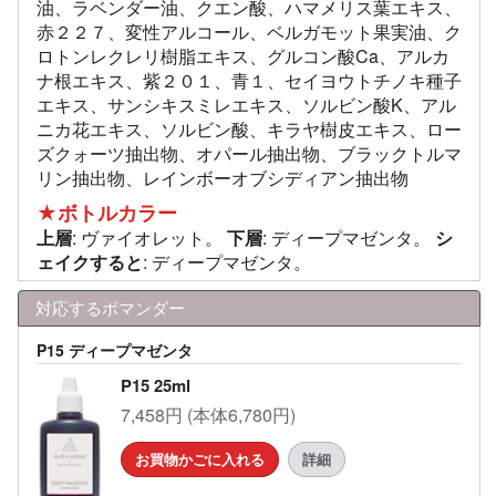
油、ラベンダー油、クエン酸、ハマメリス葉エキス、
赤２２７、変性アルコール、ベルガモット果実油、ク
ロトンレクレリ樹脂エキス、グルコン酸Ca、アルカ
ナ根エキス、紫２０１、青１、セイヨウトチノキ種子
エキス、サンシキスミレエキス、ソルビン酸K、アル
ニカ花エキス、ソルビン酸、キラヤ樹皮エキス、ロー
ズクォーツ抽出物、オパール抽出物、ブラックトルマ
リン抽出物、レインボーオブシディアン抽出物
★ボトルカラー
上層
: ヴァイオレット。
下層
: ディープマゼンタ。
シ
ェイクすると
: ディープマゼンタ。
対応するポマンダー
P15 ディープマゼンタ
P15 25ml
7,458円 (本体6,780円)
お買物かごに入れる
詳細