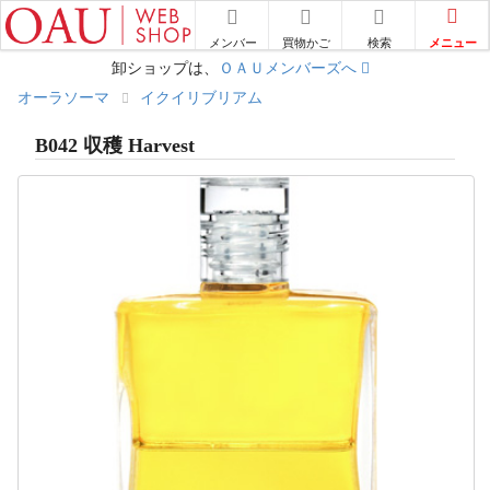
メニュー
メンバー
買物かご
検索
卸ショップは、
ＯＡＵメンバーズへ
オーラソーマ
イクイリブリアム
B042 収穫 Harvest