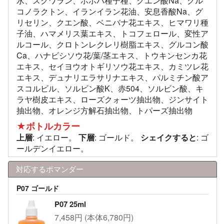
水、スクワラン、ホホバ種子種、クエン酸Na、グル
コノラクトン、イランイラン花油、安息香酸Na、グ
リセリン、クエン酸、ベニバナ花エキス、ヒマワリ種
子油、ハマメリス葉エキス、トコフェロール、変性ア
ルコール、クロトンレクレリ樹脂エキス、グルコン酸
Ca、ハナビシソウ花/葉/茎エキス、トウキンセンカ花
エキス、セイヨウオトギリソウ花エキス、カミツレ花
エキス、デュナリエラサリナエキス、パルミチン酸ア
スコルビル、ソルビン酸K、赤504、ソルビン酸、キ
ラヤ樹皮エキス、ローズクォーツ抽出物、ジンサイト
抽出物、オレンジ方解石抽出物、トパーズ抽出物
★ボトルカラー
上層
: イエロー。
下層
: ゴールド。
シェイクすると
: ゴ
ールデンイエロー。
対応するポマンダー
P07 ゴールド
P07 25ml
7,458円 (本体6,780円)